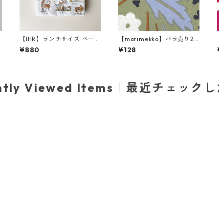
【IHR】ランチサイズ ペーパ
【marimekko】バラ売り2
ーナプキン EMOTION DOG
枚 ランチサイズ ペーパーナ
¥880
¥128
S ホワイト Anita Jeram 20
プキン SUVI グリーン
枚入り
ently Viewed Items｜最近チェック