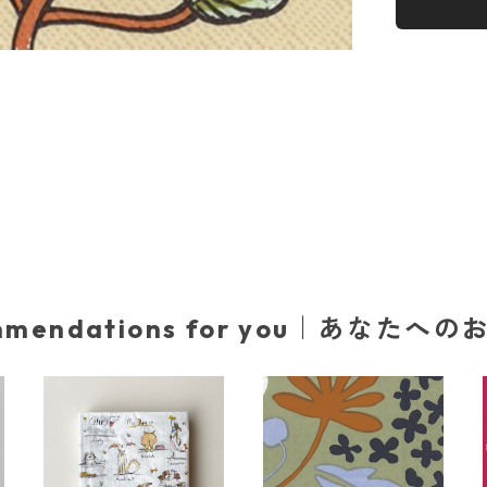
mmendations for you｜あなたへ