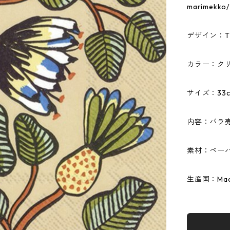
marime
デザイン：TI
カラー：ク
サイズ：33c
内容：バラ
素材：ペーパ
生産国：Made