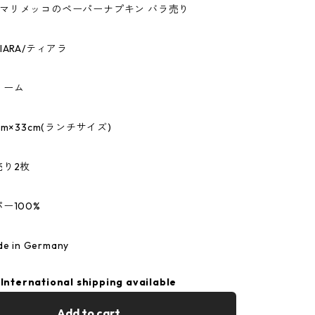
kko/マリメッコのペーパーナプキン バラ売り
ARA/ティアラ
リーム
m×33cm(ランチサイズ)
売り2枚
ー100%
 in Germany
International shipping available
Add to cart