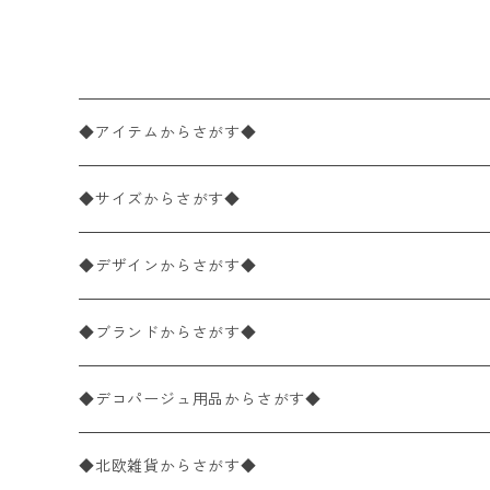
◆アイテムからさがす◆
ペーパーナプキン2枚バラ売り
◆サイズからさがす◆
ペーパーナプキン1枚バラ売り
33×33cm（ランチサイズ）
◆デザインからさがす◆
バラ売り
ペーパーナプキン20枚入りパック
25×25cm（カクテルサイズ）
花柄
◆ブランドからさがす◆
パック売り
バラ売り
ペーパーナプキン10枚入りパック
40×40cm（ディナーサイズ）
植物・グリーン柄
ドイツ製 IHR/イア
◆デコパージュ用品からさがす◆
パック売り
バラ売り
ランチサイズ
ライスペーパー
21×21cm（ポケットサイズ）
動物・鳥・昆虫・蝶柄
ドイツ製 Ambiente/アンビエンテ
デコパージュ液
◆北欧雑貨からさがす◆