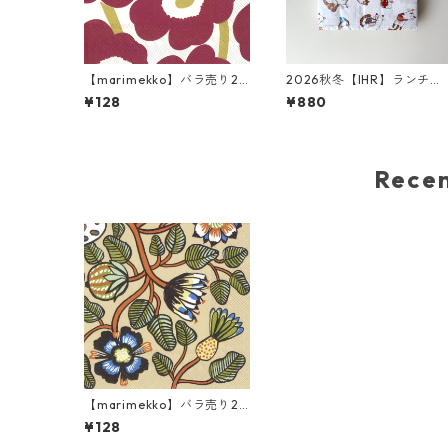
【marimekko】バラ売り2
2026秋冬【IHR】ランチサ
枚 ランチサイズ ペーパーナ
イズ ペーパーナプキン PLA
¥128
¥880
プキン UNIKKO ダークレッ
YING CATS ホワイト Anita
ドxゴールド
Jeram 20枚入り
Rec
【marimekko】バラ売り2
枚 ランチサイズ ペーパーナ
¥128
プキン TIARA クリーム