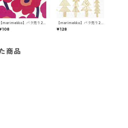
【marimekko】バラ売り2
【marimekko】バラ売り2
枚 カクテルサイズ ペーパー
枚 ランチサイズ ペーパーナ
¥108
¥128
ナプキン UNIKKO ホワイト
プキン KUUSIKOSSA ホワイ
×レッド
トxゴールド
した商品