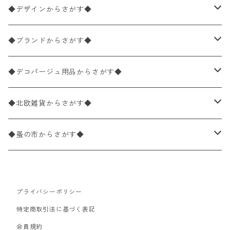
ペーパーナプキン1枚バラ売り
33×33cm（ランチサイズ）
◆デザインからさがす◆
バラ売り
ペーパーナプキン20枚入りパック
25×25cm（カクテルサイズ）
花柄
◆ブランドからさがす◆
パック売り
バラ売り
ペーパーナプキン10枚入りパック
40×40cm（ディナーサイズ）
植物・グリーン柄
ドイツ製 IHR/イア
◆デコパージュ用品からさがす◆
パック売り
バラ売り
ランチサイズ
ライスペーパー
21×21cm（ポケットサイズ）
動物・鳥・昆虫・蝶柄
ドイツ製 Ambiente/アンビエンテ
デコパージュ液
◆北欧雑貨からさがす◆
パック売り
カクテルサイズ
バラ売り
ランチサイズ
ペーパーリネンナプキン
33cm（ラウンド）
海・魚柄
ドイツ製 Paperproducts Design
デコパージュ下地
シリコンモールド
◆蚤の市からさがす◆
ラウンド
パック売り
カクテルサイズ
ランチサイズ
3Dデコパージュ
空・天気・星座柄
ドイツ製 FASANA/ファザナ
デコパージュ筆
エプロン
ペーパーナプキン
プライバシーポリシー
カクテルサイズ
ランチサイズ
ワックスペーパー
食べ物・フルーツ・野菜・ドリンク柄
ドイツ製 ti-flair/ティーフレア
デコパージュはさみ
トレイ
北欧雑貨
特定商取引法に基づく表記
カクテルサイズ
ランチサイズ
会員規約
デコパージュ用品
食器・カトラリー柄
ドイツ製 PAW/パウ
3Dデコパージュ
ポスター・カレンダー
デコパージュ用品