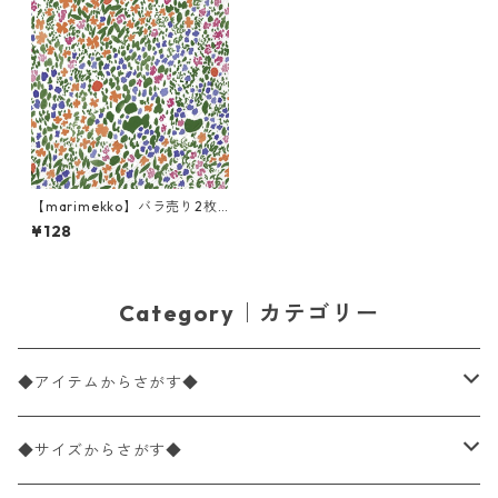
【marimekko】バラ売り2枚
ランチサイズ ペーパーナプキ
¥128
ン RANTANIITTY グリーン
Category｜カテゴリー
◆アイテムからさがす◆
ペーパーナプキン2枚バラ売り
◆サイズからさがす◆