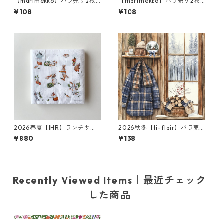
【marimekko】バラ売り2枚
【marimekko】バラ売り2枚
カクテルサイズ ペーパーナプ
カクテルサイズ ペーパーナプ
¥108
¥108
キン KURRE ブラウンxブラッ
キン UNIKKO クリーム×レッ
ク
ド
2026春夏【IHR】ランチサイ
2026秋冬【ti-flair】バラ売
ズ ペーパーナプキン LITTLE F
り2枚 ランチサイズ ペーパー
¥880
¥138
ARMERS ホワイト Anita Jera
ナプキン Winter Lodge ブラ
m 20枚入り
ウン
Recently Viewed Items｜最近チェック
した商品