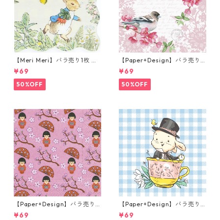
【Meri Meri】バラ売り1枚 カ
【Paper+Design】バラ売り2
クテルサイズ ペーパーナプキ
枚 ランチサイズ ペーパーナプ
¥69
¥69
ン Peter Rabbit In The Gard
キン Sweet bird ローズ
en クリーム ピーターラビット
50%OFF
50%OFF
【Paper+Design】バラ売り2
【Paper+Design】バラ売り2
枚 ランチサイズ ペーパーナプ
枚 ランチサイズ ペーパーナプ
¥69
¥69
キン LITTLE GEISHA ピンク
キン Easter Cup ライトブル