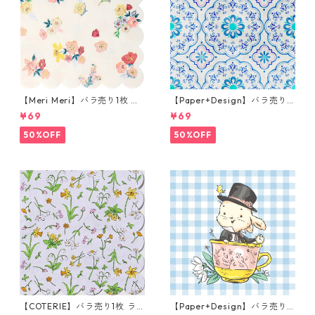
【Meri Meri】バラ売り1枚 カ
【Paper+Design】バラ売り2
クテルサイズ ペーパーナプキ
枚 ランチサイズ ペーパーナプ
¥69
¥69
ン English Garden ホワイトx
キン Boho mosaic ブルー
ピンクxイエロー
50%OFF
50%OFF
【COTERIE】バラ売り1枚 ラ
【Paper+Design】バラ売り2