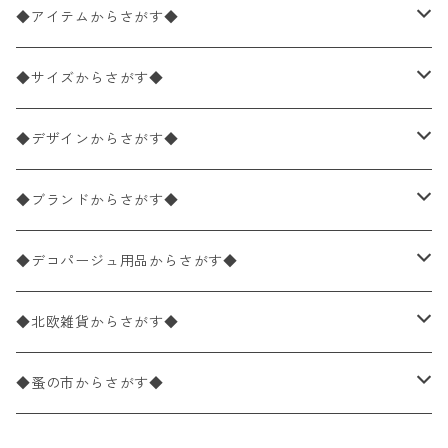
◆アイテムからさがす◆
ペーパーナプキン2枚バラ売り
◆サイズからさがす◆
ペーパーナプキン1枚バラ売り
33×33cm（ランチサイズ）
◆デザインからさがす◆
バラ売り
ペーパーナプキン20枚入りパック
25×25cm（カクテルサイズ）
花柄
◆ブランドからさがす◆
パック売り
バラ売り
ペーパーナプキン10枚入りパック
40×40cm（ディナーサイズ）
植物・グリーン柄
ドイツ製 IHR/イア
◆デコパージュ用品からさがす◆
パック売り
バラ売り
ランチサイズ
ライスペーパー
21×21cm（ポケットサイズ）
動物・鳥・昆虫・蝶柄
ドイツ製 Ambiente/アンビエンテ
デコパージュ液
◆北欧雑貨からさがす◆
パック売り
カクテルサイズ
バラ売り
ランチサイズ
ペーパーリネンナプキン
33cm（ラウンド）
海・魚柄
ドイツ製 Paperproducts Design
デコパージュ下地
シリコンモールド
◆蚤の市からさがす◆
ラウンド
パック売り
カクテルサイズ
ランチサイズ
3Dデコパージュ
空・天気・星座柄
ドイツ製 FASANA/ファザナ
デコパージュ筆
エプロン
ペーパーナプキン