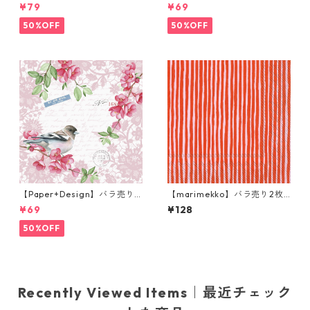
ンチサイズ ペーパーナプキン
枚 ランチサイズ ペーパーナプ
¥79
¥69
Guess How Much I Love You
キン Easter Cup ライトブル
ブルー Anita Jeram アニタ・
ー
50%OFF
50%OFF
ジェラーム
【Paper+Design】バラ売り2
【marimekko】バラ売り2枚
枚 ランチサイズ ペーパーナプ
ランチサイズ ペーパーナプキ
¥69
¥128
キン Sweet bird ローズ
ン VARVUNRAITA レッド
50%OFF
Recently Viewed Items｜最近チェック