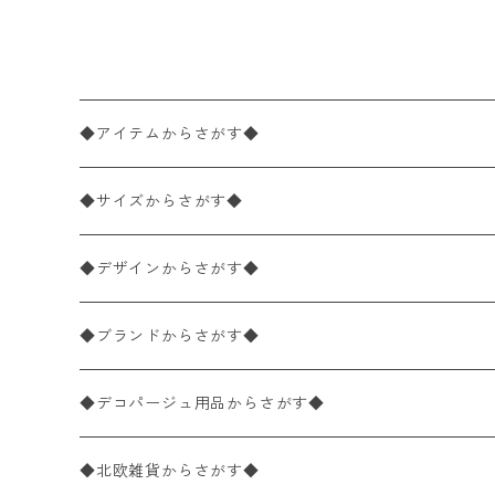
g Gnome ホワイト
◆アイテムからさがす◆
ペーパーナプキン2枚バラ売り
◆サイズからさがす◆
ペーパーナプキン1枚バラ売り
33×33cm（ランチサイズ）
◆デザインからさがす◆
バラ売り
ペーパーナプキン20枚入りパック
25×25cm（カクテルサイズ）
花柄
◆ブランドからさがす◆
パック売り
バラ売り
ペーパーナプキン10枚入りパック
40×40cm（ディナーサイズ）
植物・グリーン柄
ドイツ製 IHR/イア
◆デコパージュ用品からさがす◆
パック売り
バラ売り
ランチサイズ
ライスペーパー
21×21cm（ポケットサイズ）
動物・鳥・昆虫・蝶柄
ドイツ製 Ambiente/アンビエンテ
デコパージュ液
◆北欧雑貨からさがす◆