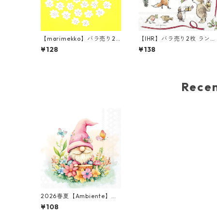
【marimekko】バラ売り2
【IHR】バラ売り2枚 ランチ
枚 ランチサイズ ペーパーナ
サイズ ペーパーナプキン P
¥128
¥138
プキン PUKETTI パステルイ
ESENT FOR YOU ホワイト
エロー
Anita Jeram
Rec
2026春夏【Ambiente】バ
ラ売り2枚 カクテルサイズ
¥108
ペーパーナプキン Charmin