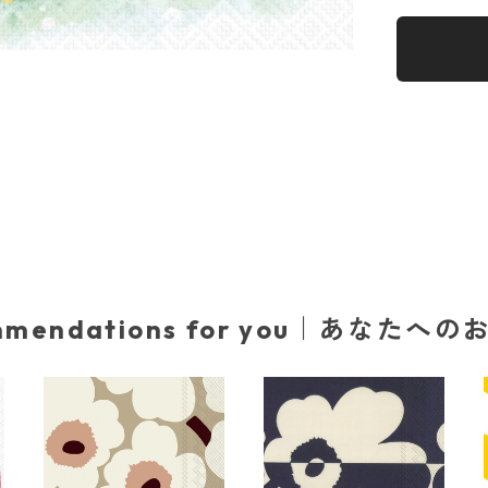
mmendations for you｜あなたへ