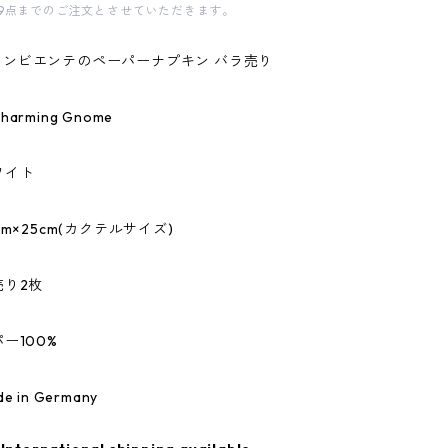
9点までのご注文とさせていただきます。
te/アンビエンテのペーパーナプキン バラ売り
rming Gnome
ワイト
m×25cm(カクテルサイズ)
売り2枚
ー100%
 in Germany