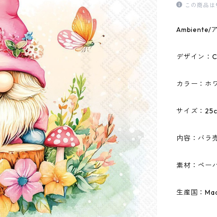
この商品は
Ambien
デザイン：Cha
カラー：ホ
サイズ：25c
内容：バラ
素材：ペーパ
生産国：Made