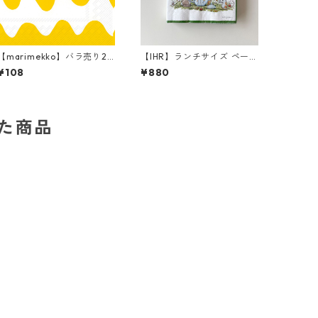
【marimekko】バラ売り2
【IHR】ランチサイズ ペーパ
枚 カクテルサイズ ペーパー
ーナプキン TEA TIME ホワ
¥108
¥880
ナプキン LOKKI イエロー
イト Anita Jeram 20枚入
り
した商品