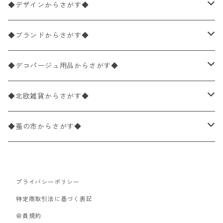
ペーパーナプキン1枚バラ売り
33×33cm（ランチサイズ）
◆デザインからさがす◆
バラ売り
ペーパーナプキン20枚入りパック
25×25cm（カクテルサイズ）
花柄
◆ブランドからさがす◆
パック売り
バラ売り
ペーパーナプキン10枚入りパック
40×40cm（ディナーサイズ）
植物・グリーン柄
ドイツ製 IHR/イア
◆デコパージュ用品からさがす◆
パック売り
バラ売り
ランチサイズ
ライスペーパー
21×21cm（ポケットサイズ）
動物・鳥・昆虫・蝶柄
ドイツ製 Ambiente/アンビエンテ
デコパージュ液
◆北欧雑貨からさがす◆
パック売り
カクテルサイズ
バラ売り
ランチサイズ
ペーパーリネンナプキン
33cm（ラウンド）
海・魚柄
ドイツ製 Paperproducts Design
デコパージュ下地
シリコンモールド
◆蚤の市からさがす◆
ラウンド
パック売り
カクテルサイズ
ランチサイズ
3Dデコパージュ
空・天気・星座柄
ドイツ製 FASANA/ファザナ
デコパージュ筆
エプロン
ペーパーナプキン
プライバシーポリシー
カクテルサイズ
ランチサイズ
ワックスペーパー
食べ物・フルーツ・野菜・ドリンク柄
ドイツ製 ti-flair/ティーフレア
デコパージュはさみ
トレイ
北欧雑貨
特定商取引法に基づく表記
カクテルサイズ
ランチサイズ
会員規約
デコパージュ用品
食器・カトラリー柄
ドイツ製 PAW/パウ
3Dデコパージュ
ポスター・カレンダー
デコパージュ用品