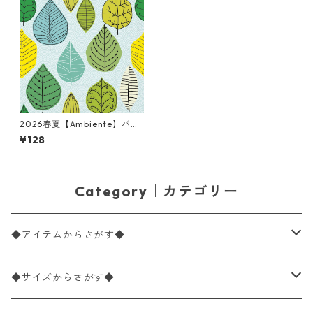
2026春夏【Ambiente】バラ
売り2枚 ランチサイズ ペーパ
¥128
ーナプキン Leaf veins グリー
ン
Category｜カテゴリー
◆アイテムからさがす◆
ペーパーナプキン2枚バラ売り
◆サイズからさがす◆