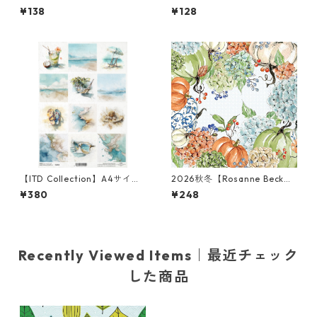
ランチサイズ ペーパーナプキ
バラ売り2枚 ランチサイズ ペ
¥138
¥128
ン Oscar the Snowman クリ
ーパーナプキン Super Flower
ーム
s ホワイト
【ITD Collection】A4サイズ
2026秋冬【Rosanne Beck】
ライスペーパー R2853 デコパ
バラ売り2枚 カクテルサイズ
¥380
¥248
ージュ
ペーパーナプキン Fall Hydran
gea Allover ブルーxオレンジ
Recently Viewed Items｜最近チェック
した商品