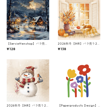
【Serviettenshop】バラ売り
2026秋冬【IHR】バラ売り2枚
2枚 ランチサイズ ペーパーナ
ランチサイズ ペーパーナプキ
¥128
¥138
プキン Cozy Winter Town ダ
ン Cozy Fall View クリーム
ークグレー
2026秋冬【IHR】バラ売り2枚
【Paperproducts Design】