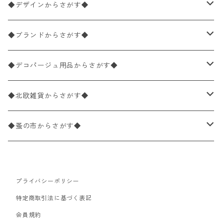
ペーパーナプキン1枚バラ売り
33×33cm（ランチサイズ）
◆デザインからさがす◆
バラ売り
ペーパーナプキン20枚入りパック
25×25cm（カクテルサイズ）
花柄
◆ブランドからさがす◆
パック売り
バラ売り
ペーパーナプキン10枚入りパック
40×40cm（ディナーサイズ）
植物・グリーン柄
ドイツ製 IHR/イア
◆デコパージュ用品からさがす◆
パック売り
バラ売り
ランチサイズ
ライスペーパー
21×21cm（ポケットサイズ）
動物・鳥・昆虫・蝶柄
ドイツ製 Ambiente/アンビエンテ
デコパージュ液
◆北欧雑貨からさがす◆
パック売り
カクテルサイズ
バラ売り
ランチサイズ
ペーパーリネンナプキン
33cm（ラウンド）
海・魚柄
ドイツ製 Paperproducts Design
デコパージュ下地
シリコンモールド
◆蚤の市からさがす◆
ラウンド
パック売り
カクテルサイズ
ランチサイズ
3Dデコパージュ
空・天気・星座柄
ドイツ製 FASANA/ファザナ
デコパージュ筆
エプロン
ペーパーナプキン
プライバシーポリシー
カクテルサイズ
ランチサイズ
ワックスペーパー
食べ物・フルーツ・野菜・ドリンク柄
ドイツ製 ti-flair/ティーフレア
デコパージュはさみ
トレイ
北欧雑貨
特定商取引法に基づく表記
カクテルサイズ
ランチサイズ
会員規約
デコパージュ用品
食器・カトラリー柄
ドイツ製 PAW/パウ
3Dデコパージュ
ポスター・カレンダー
デコパージュ用品