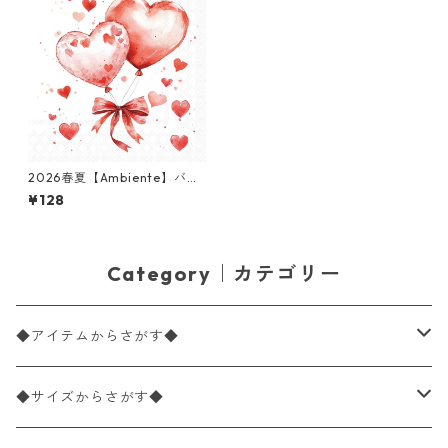
2026春夏【Ambiente】バラ
売り2枚 ランチサイズ ペーパ
¥128
ーナプキン Balloon hearts ホ
ワイト
Category｜カテゴリー
◆アイテムからさがす◆
ペーパーナプキン2枚バラ売り
◆サイズからさがす◆