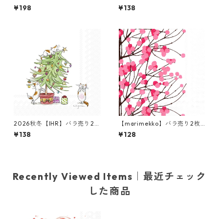
ンチサイズ ペーパーナプキン
売り2枚 ランチサイズ ペーパ
¥198
¥138
Bower グリーン William Mor
ーナプキン Theme Park グレ
ris ウィリアム・モリス
ー
2026秋冬【IHR】バラ売り2枚
【marimekko】バラ売り2枚
ランチサイズ ペーパーナプキ
ランチサイズ ペーパーナプキ
¥138
¥128
ン CATS IN THE TREE ホワイ
ン LUMIMARJA ホワイト×ピ
ト Anita Jeram
ンク
Recently Viewed Items｜最近チェック
した商品