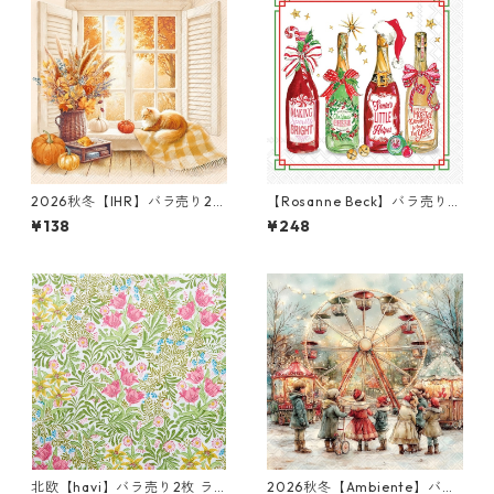
2026秋冬【IHR】バラ売り2枚
【Rosanne Beck】バラ売り2
ランチサイズ ペーパーナプキ
枚 カクテルサイズ ペーパーナ
¥138
¥248
ン Cozy Fall View クリーム
プキン Christmas Bottles ホ
ワイト
北欧【havi】バラ売り2枚 ラ
2026秋冬【Ambiente】バラ