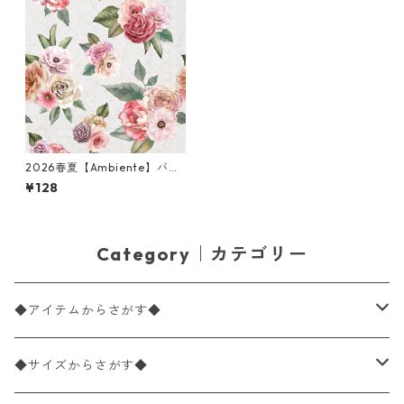
2026春夏【Ambiente】バラ
売り2枚 ランチサイズ ペーパ
¥128
ーナプキン Diny グレー
Category｜カテゴリー
◆アイテムからさがす◆
ペーパーナプキン2枚バラ売り
◆サイズからさがす◆