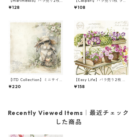
【marimekko】バラ売り2枚
【Caspari】バラ売り1枚 ラン
ランチサイズ ペーパーナプキ
チサイズ ペーパーナプキン C
¥128
¥108
ン RUUDUT ブラック
OLOR THEORY ブルー
【ITD Collection】ミニサイ
【Easy Life】バラ売り2枚 ラ
ズ ライスペーパー RSM2472
ンチサイズ ペーパーナプキン
¥220
¥158
デコパージュ
LES FLEURS オフホワイト
Recently Viewed Items｜最近チェック
した商品