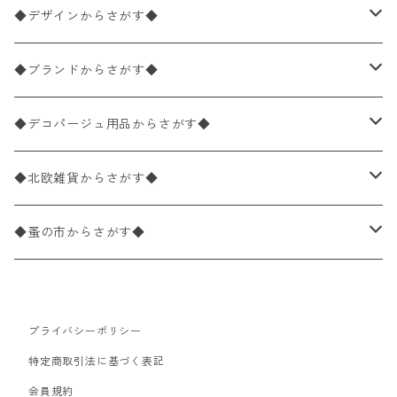
ペーパーナプキン1枚バラ売り
33×33cm（ランチサイズ）
◆デザインからさがす◆
バラ売り
ペーパーナプキン20枚入りパック
25×25cm（カクテルサイズ）
花柄
◆ブランドからさがす◆
パック売り
バラ売り
ペーパーナプキン10枚入りパック
40×40cm（ディナーサイズ）
植物・グリーン柄
ドイツ製 IHR/イア
◆デコパージュ用品からさがす◆
パック売り
バラ売り
ランチサイズ
ライスペーパー
21×21cm（ポケットサイズ）
動物・鳥・昆虫・蝶柄
ドイツ製 Ambiente/アンビエンテ
デコパージュ液
◆北欧雑貨からさがす◆
パック売り
カクテルサイズ
バラ売り
ランチサイズ
ペーパーリネンナプキン
33cm（ラウンド）
海・魚柄
ドイツ製 Paperproducts Design
デコパージュ下地
シリコンモールド
◆蚤の市からさがす◆
ラウンド
パック売り
カクテルサイズ
ランチサイズ
3Dデコパージュ
空・天気・星座柄
ドイツ製 FASANA/ファザナ
デコパージュ筆
エプロン
ペーパーナプキン
プライバシーポリシー
カクテルサイズ
ランチサイズ
ワックスペーパー
食べ物・フルーツ・野菜・ドリンク柄
ドイツ製 ti-flair/ティーフレア
デコパージュはさみ
トレイ
北欧雑貨
特定商取引法に基づく表記
カクテルサイズ
ランチサイズ
会員規約
デコパージュ用品
食器・カトラリー柄
ドイツ製 PAW/パウ
3Dデコパージュ
ポスター・カレンダー
デコパージュ用品