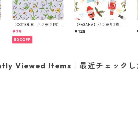
ラ
【COTERIE】バラ売り1枚 ラ
【FASANA】バラ売り2枚 ラ
ンチサイズ ペーパーナプキ
ンチサイズ ペーパーナプキ
¥79
¥128
e
ン Guess How Much I Love
ン Nutcracker Fairytale ホ
ア
You ブルー Anita Jeram ア
ワイト
50%OFF
ニタ・ジェラーム
ently Viewed Items｜最近チェック