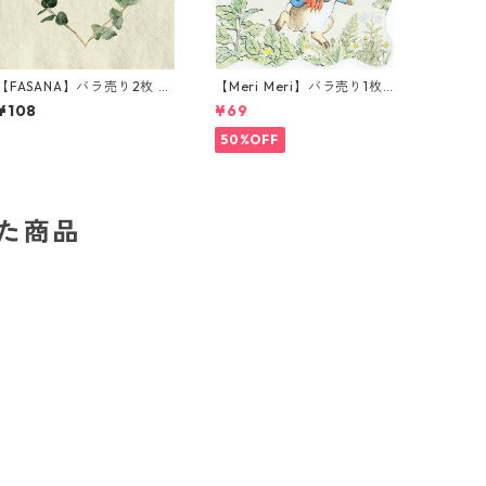
【FASANA】バラ売り2枚 カ
【Meri Meri】バラ売り1枚
クテルサイズ ペーパーナプ
カクテルサイズ ペーパーナ
¥108
¥69
キン golden heart ナチュ
プキン Peter Rabbit In The
ラル
Garden クリーム ピーター
50%OFF
ラビット
した商品