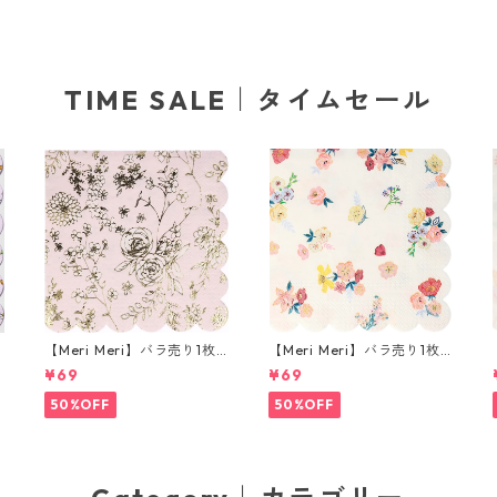
TIME SALE｜タイムセール
ラ
【Meri Meri】バラ売り1枚
【Meri Meri】バラ売り1枚
カクテルサイズ ペーパーナ
カクテルサイズ ペーパーナ
¥69
¥69
e
プキン English Garden Lac
プキン English Garden ホ
ア
e ソフトピンク
ワイトxピンクxイエロー
50%OFF
50%OFF