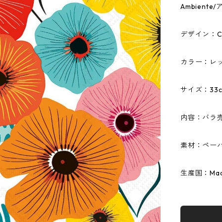
Ambien
デザイン：Colo
カラー：レ
サイズ：33c
内容：バラ
素材：ペーパ
生産国：Made