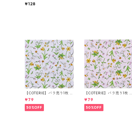
ラ売り2枚 ランチサイズ ペ
¥128
ーパーナプキン Colourful F
lowers レッド
【COTERIE】バラ売り1枚 ラ
【COTERIE】バラ売り1枚 
ンチサイズ ペーパーナプキ
ンチサイズ ペーパーナプキ
¥79
¥79
ン Guess How Much I Love
ン Guess How Much I Lov
You ブルー Anita Jeram ア
You ピンク Anita Jeram 
50%OFF
50%OFF
ニタ・ジェラーム
ニタ・ジェラーム