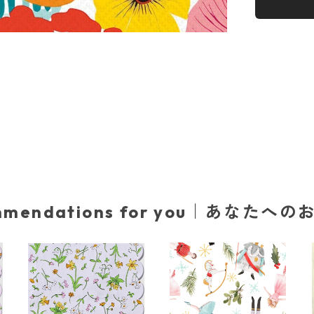
mmendations for you｜あなたへ