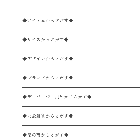
◆アイテムからさがす◆
ペーパーナプキン2枚バラ売り
◆サイズからさがす◆
ペーパーナプキン1枚バラ売り
33×33cm（ランチサイズ）
◆デザインからさがす◆
バラ売り
ペーパーナプキン20枚入りパック
25×25cm（カクテルサイズ）
花柄
◆ブランドからさがす◆
パック売り
バラ売り
ペーパーナプキン10枚入りパック
40×40cm（ディナーサイズ）
植物・グリーン柄
ドイツ製 IHR/イア
◆デコパージュ用品からさがす◆
パック売り
バラ売り
ランチサイズ
ライスペーパー
21×21cm（ポケットサイズ）
動物・鳥・昆虫・蝶柄
ドイツ製 Ambiente/アンビエンテ
デコパージュ液
◆北欧雑貨からさがす◆
パック売り
カクテルサイズ
バラ売り
ランチサイズ
ペーパーリネンナプキン
33cm（ラウンド）
海・魚柄
ドイツ製 Paperproducts Design
デコパージュ下地
シリコンモールド
◆蚤の市からさがす◆