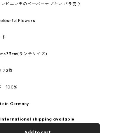
te/アンビエンテのペーパーナプキン バラ売り
urful Flowers
ッド
m×33cm(ランチサイズ)
売り2枚
ー100%
 in Germany
International shipping available
Add to cart