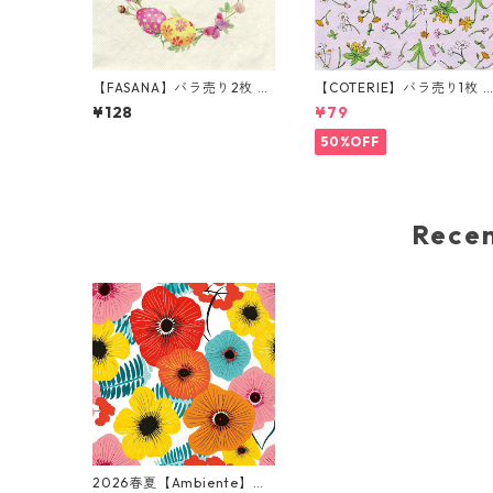
【FASANA】バラ売り2枚 ラ
【COTERIE】バラ売り1枚 
ンチサイズ ペーパーナプキ
ンチサイズ ペーパーナプキ
¥128
¥79
ン Easter wreath ナチュラ
ン Guess How Much I Lov
ル
You ピンク Anita Jeram 
50%OFF
ニタ・ジェラーム
Rec
2026春夏【Ambiente】バ