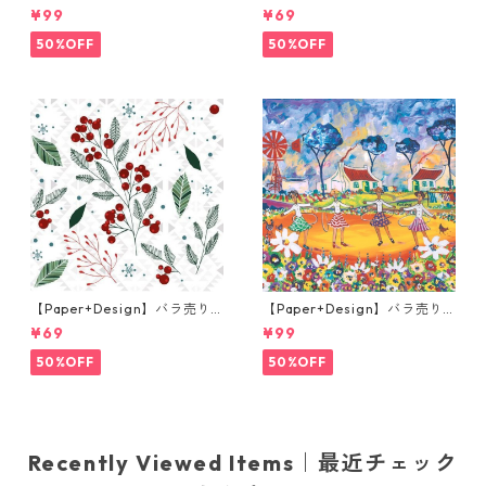
枚 ランチサイズ ペーパーナプ
枚 ランチサイズ ペーパーナプ
¥99
¥69
キン Portchie Art Lunch in t
キン Santas helpers ライト
he Garden オレンジ
ブルー
50%OFF
50%OFF
【Paper+Design】バラ売り2
【Paper+Design】バラ売り2
枚 ランチサイズ ペーパーナプ
枚 ランチサイズ ペーパーナプ
¥69
¥99
キン Festive florals ホワイト
キン Portchie Art The Hula
Hoop Girls ブルー
50%OFF
50%OFF
Recently Viewed Items｜最近チェック