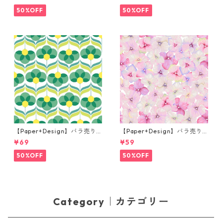
og prince ナチュラル
プキン Martini ブラック
50%OFF
50%OFF
【Paper+Design】バラ売り2
【Paper+Design】バラ売り2
枚 ランチサイズ ペーパーナプ
枚 カクテルサイズ ペーパーナ
¥69
¥59
キン Geo Flowers グリーン
プキン Small blossoms ピン
ク
50%OFF
50%OFF
Category｜カテゴリー