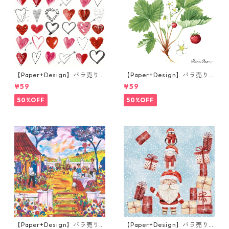
【Paper+Design】バラ売り2
【Paper+Design】バラ売り2
枚 カクテルサイズ ペーパーナ
枚 カクテルサイズ ペーパーナ
¥59
¥59
プキン Cupids arrow ホワイ
プキン WILD STRAWBERRY
ト
ホワイト
50%OFF
50%OFF
【Paper+Design】バラ売り2
【Paper+Design】バラ売り2