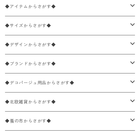
◆アイテムからさがす◆
ペーパーナプキン2枚バラ売り
◆サイズからさがす◆
ペーパーナプキン1枚バラ売り
33×33cm（ランチサイズ）
◆デザインからさがす◆
バラ売り
ペーパーナプキン20枚入りパック
25×25cm（カクテルサイズ）
花柄
◆ブランドからさがす◆
パック売り
バラ売り
ペーパーナプキン10枚入りパック
40×40cm（ディナーサイズ）
植物・グリーン柄
ドイツ製 IHR/イア
◆デコパージュ用品からさがす◆
パック売り
バラ売り
ランチサイズ
ライスペーパー
21×21cm（ポケットサイズ）
動物・鳥・昆虫・蝶柄
ドイツ製 Ambiente/アンビエンテ
デコパージュ液
◆北欧雑貨からさがす◆
パック売り
カクテルサイズ
バラ売り
ランチサイズ
ペーパーリネンナプキン
33cm（ラウンド）
海・魚柄
ドイツ製 Paperproducts Design
デコパージュ下地
シリコンモールド
◆蚤の市からさがす◆
ラウンド
パック売り
カクテルサイズ
ランチサイズ
3Dデコパージュ
空・天気・星座柄
ドイツ製 FASANA/ファザナ
デコパージュ筆
エプロン
ペーパーナプキン