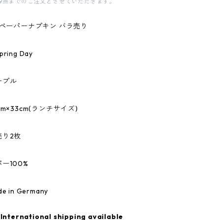
9点までのご注文とさせていただきます。
のペーパーナプキン バラ売り
ing Day
ープル
m×33cm(ランチサイズ)
売り2枚
ー100%
 in Germany
International shipping available