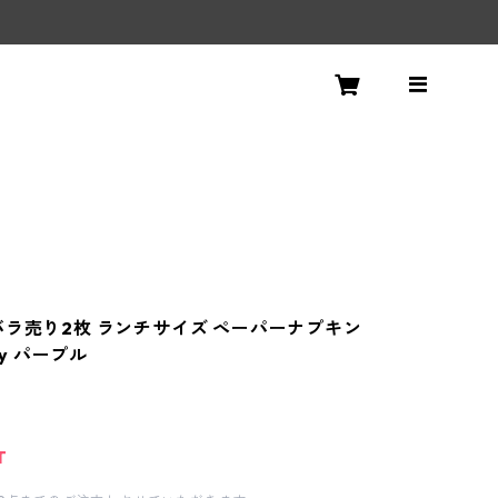
！
バラ売り2枚 ランチサイズ ペーパーナプキン
Day パープル
T