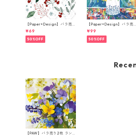
【Paper+Design】バラ売
【Paper+Design】バラ売
り2枚 ランチサイズ ペーパ
り2枚 ランチサイズ ペーパ
¥69
¥99
ーナプキン Festive florals
ーナプキン Portchie Art M
ホワイト
xed flowers in a white va
50%OFF
50%OFF
e ホワイト
Rec
【PAW】バラ売り2枚 ラン