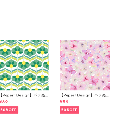
【Paper+Design】バラ売
【Paper+Design】バラ売
り2枚 ランチサイズ ペーパ
り2枚 カクテルサイズ ペー
¥69
¥59
ーナプキン Geo Flowers グ
パーナプキン Small blosso
リーン
ms ピンク
50%OFF
50%OFF