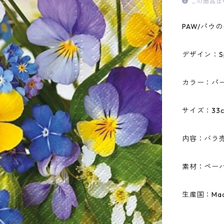
この商品は
PAW/パウ
デザイン：Spr
カラー：パ
サイズ：33c
内容：バラ
素材：ペーパ
生産国：Made