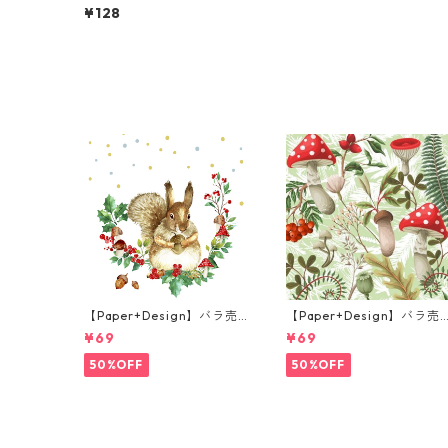
チサイズ ペーパーナプキン
¥128
Spring Day パープル
【Paper+Design】バラ売
【Paper+Design】バラ売
り2枚 ランチサイズ ペーパ
り2枚 ランチサイズ ペーパ
¥69
¥69
ーナプキン Forest Squirrel
ーナプキン Forest Fungi 
ホワイト
リーン
50%OFF
50%OFF