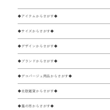
◆アイテムからさがす◆
ペーパーナプキン2枚バラ売り
◆サイズからさがす◆
ペーパーナプキン1枚バラ売り
33×33cm（ランチサイズ）
◆デザインからさがす◆
バラ売り
ペーパーナプキン20枚入りパック
25×25cm（カクテルサイズ）
花柄
◆ブランドからさがす◆
パック売り
バラ売り
ペーパーナプキン10枚入りパック
40×40cm（ディナーサイズ）
植物・グリーン柄
ドイツ製 IHR/イア
◆デコパージュ用品からさがす◆
パック売り
バラ売り
ランチサイズ
ライスペーパー
21×21cm（ポケットサイズ）
動物・鳥・昆虫・蝶柄
ドイツ製 Ambiente/アンビエンテ
デコパージュ液
◆北欧雑貨からさがす◆
パック売り
カクテルサイズ
バラ売り
ランチサイズ
ペーパーリネンナプキン
33cm（ラウンド）
海・魚柄
ドイツ製 Paperproducts Design
デコパージュ下地
シリコンモールド
◆蚤の市からさがす◆