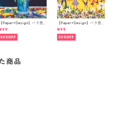
【Paper+Design】バラ売
【Paper+Design】バラ売
り2枚 ランチサイズ ペーパ
り2枚 ランチサイズ ペーパ
¥99
¥99
ーナプキン Portchie Art Mi
ーナプキン Portchie Art Bo
xed flowers in a blue vase
y and Girl flying Kites イ
50%OFF
50%OFF
ブルー
エロー
した商品