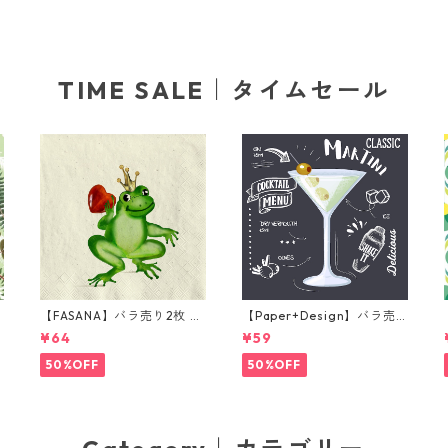
TIME SALE｜タイムセール
【FASANA】バラ売り2枚 ラ
【Paper+Design】バラ売
ンチサイズ ペーパーナプキ
り2枚 カクテルサイズ ペー
¥64
¥59
グ
ン Frog prince ナチュラル
パーナプキン Martini ブラ
ック
50%OFF
50%OFF