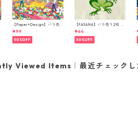
【Paper+Design】バラ売
【FASANA】バラ売り2枚 ラ
り2枚 ランチサイズ ペーパ
ンチサイズ ペーパーナプキ
¥99
¥64
i
ーナプキン Portchie Art Ch
ン Frog prince ナチュラル
s
ildren's Festival in Dinkel
50%OFF
50%OFF
sbuhl ライトブルー
ently Viewed Items｜最近チェック