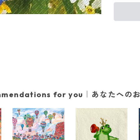
mmendations for you｜あなたへ