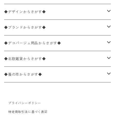
ペーパーナプキン1枚バラ売り
33×33cm（ランチサイズ）
◆デザインからさがす◆
バラ売り
ペーパーナプキン20枚入りパック
25×25cm（カクテルサイズ）
花柄
◆ブランドからさがす◆
パック売り
バラ売り
ペーパーナプキン10枚入りパック
40×40cm（ディナーサイズ）
植物・グリーン柄
ドイツ製 IHR/イア
◆デコパージュ用品からさがす◆
パック売り
バラ売り
ランチサイズ
ライスペーパー
21×21cm（ポケットサイズ）
動物・鳥・昆虫・蝶柄
ドイツ製 Ambiente/アンビエンテ
デコパージュ液
◆北欧雑貨からさがす◆
パック売り
カクテルサイズ
バラ売り
ランチサイズ
ペーパーリネンナプキン
33cm（ラウンド）
海・魚柄
ドイツ製 Paperproducts Design
デコパージュ下地
シリコンモールド
◆蚤の市からさがす◆
ラウンド
パック売り
カクテルサイズ
ランチサイズ
3Dデコパージュ
空・天気・星座柄
ドイツ製 FASANA/ファザナ
デコパージュ筆
エプロン
ペーパーナプキン
プライバシーポリシー
カクテルサイズ
ランチサイズ
ワックスペーパー
食べ物・フルーツ・野菜・ドリンク柄
ドイツ製 ti-flair/ティーフレア
デコパージュはさみ
トレイ
北欧雑貨
特定商取引法に基づく表記