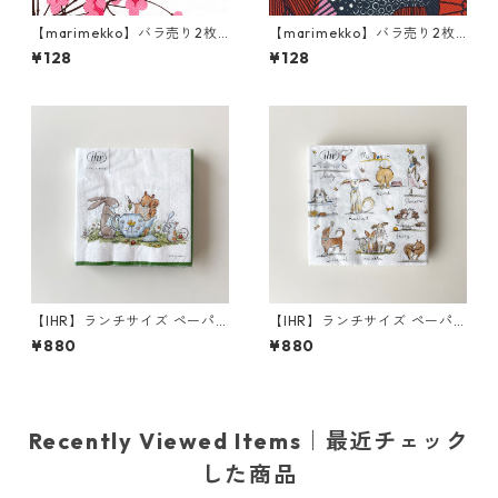
【marimekko】バラ売り2枚
【marimekko】バラ売り2枚
ランチサイズ ペーパーナプキ
ランチサイズ ペーパーナプキ
¥128
¥128
ン LUMIMARJA ホワイト×ピ
ン SIIRTOLAPUUTARHA ブル
ンク
ー×レッド
【IHR】ランチサイズ ペーパ
【IHR】ランチサイズ ペーパ
ーナプキン TEA TIME ホワイ
ーナプキン EMOTION DOGS
¥880
¥880
ト Anita Jeram 20枚入り
ホワイト Anita Jeram 20枚
入り
Recently Viewed Items｜最近チェック
した商品