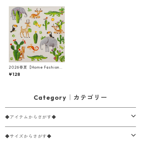
2026春夏【Home Fashion】
バラ売り2枚 ランチサイズ ペ
¥128
ーパーナプキン Wild Animals
クリーム
Category｜カテゴリー
◆アイテムからさがす◆
ペーパーナプキン2枚バラ売り
◆サイズからさがす◆