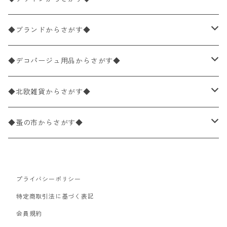
バラ売り
ペーパーナプキン20枚入りパック
25×25cm（カクテルサイズ）
花柄
◆ブランドからさがす◆
パック売り
バラ売り
ペーパーナプキン10枚入りパック
40×40cm（ディナーサイズ）
植物・グリーン柄
ドイツ製 IHR/イア
◆デコパージュ用品からさがす◆
パック売り
バラ売り
ランチサイズ
ライスペーパー
21×21cm（ポケットサイズ）
動物・鳥・昆虫・蝶柄
ドイツ製 Ambiente/アンビエンテ
デコパージュ液
◆北欧雑貨からさがす◆
パック売り
カクテルサイズ
バラ売り
ランチサイズ
ペーパーリネンナプキン
33cm（ラウンド）
海・魚柄
ドイツ製 Paperproducts Design
デコパージュ下地
シリコンモールド
◆蚤の市からさがす◆
ラウンド
パック売り
カクテルサイズ
ランチサイズ
3Dデコパージュ
空・天気・星座柄
ドイツ製 FASANA/ファザナ
デコパージュ筆
エプロン
ペーパーナプキン
プライバシーポリシー
カクテルサイズ
ランチサイズ
ワックスペーパー
食べ物・フルーツ・野菜・ドリンク柄
ドイツ製 ti-flair/ティーフレア
デコパージュはさみ
トレイ
北欧雑貨
特定商取引法に基づく表記
カクテルサイズ
ランチサイズ
会員規約
デコパージュ用品
食器・カトラリー柄
ドイツ製 PAW/パウ
3Dデコパージュ
ポスター・カレンダー
デコパージュ用品