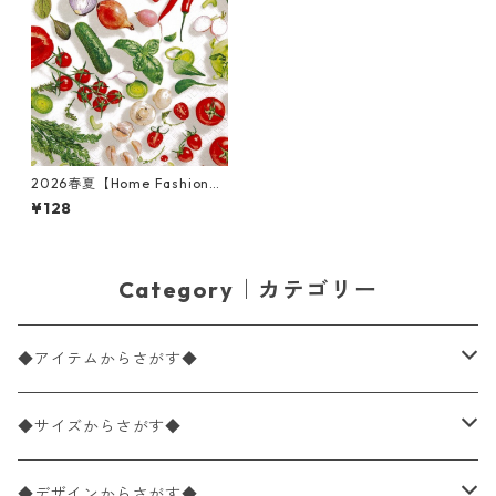
2026春夏【Home Fashion】
バラ売り2枚 ランチサイズ ペ
¥128
ーパーナプキン Tasty Vegeta
bles ホワイト
Category｜カテゴリー
◆アイテムからさがす◆
ペーパーナプキン2枚バラ売り
◆サイズからさがす◆
ペーパーナプキン1枚バラ売り
33×33cm（ランチサイズ）
◆デザインからさがす◆