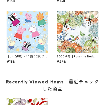
¥138
¥138
ン Preserving Fruits ホワイ
ーナプキン Starry Sky グリー
ト
ン
【UNIQUE】バラ売り2枚 ラン
2026秋冬【Rosanne Beck】
チサイズ ペーパーナプキン Pe
バラ売り2枚 カクテルサイズ
¥158
¥248
ppa Pig ブルー ペッパピッグ
ペーパーナプキン Fall Hydran
gea Allover ブルーxオレンジ
Recently Viewed Items｜最近チェック
した商品