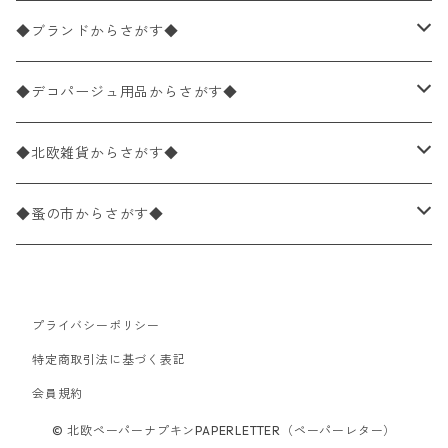
バラ売り
ペーパーナプキン20枚入りパック
25×25cm（カクテルサイズ）
花柄
◆ブランドからさがす◆
パック売り
バラ売り
ペーパーナプキン10枚入りパック
40×40cm（ディナーサイズ）
植物・グリーン柄
ドイツ製 IHR/イア
◆デコパージュ用品からさがす◆
パック売り
バラ売り
ランチサイズ
ライスペーパー
21×21cm（ポケットサイズ）
動物・鳥・昆虫・蝶柄
ドイツ製 Ambiente/アンビエンテ
デコパージュ液
◆北欧雑貨からさがす◆
パック売り
カクテルサイズ
バラ売り
ランチサイズ
ペーパーリネンナプキン
33cm（ラウンド）
海・魚柄
ドイツ製 Paperproducts Design
デコパージュ下地
シリコンモールド
◆蚤の市からさがす◆
ラウンド
パック売り
カクテルサイズ
ランチサイズ
3Dデコパージュ
空・天気・星座柄
ドイツ製 FASANA/ファザナ
デコパージュ筆
エプロン
ペーパーナプキン
プライバシーポリシー
カクテルサイズ
ランチサイズ
ワックスペーパー
食べ物・フルーツ・野菜・ドリンク柄
ドイツ製 ti-flair/ティーフレア
デコパージュはさみ
トレイ
北欧雑貨
特定商取引法に基づく表記
カクテルサイズ
ランチサイズ
会員規約
デコパージュ用品
食器・カトラリー柄
ドイツ製 PAW/パウ
3Dデコパージュ
ポスター・カレンダー
デコパージュ用品
© 北欧ペーパーナプキンPAPERLETTER（ペーパーレター）