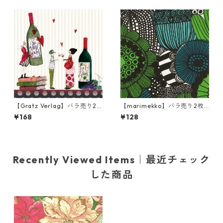
【Gratz Verlag】バラ売り2
【marimekko】バラ売り2枚
枚 カクテルサイズ ペーパーナ
ランチサイズ ペーパーナプキ
¥168
¥128
プキン Wein ベージュ
ン SIIRTOLAPUUTARHA グリ
ーン
Recently Viewed Items｜最近チェック
した商品