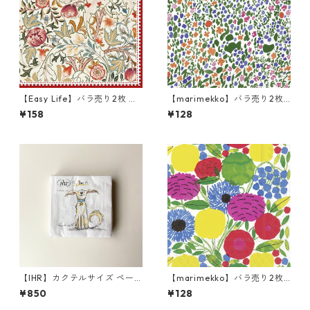
【Easy Life】バラ売り2枚 ラ
【marimekko】バラ売り2枚
ンチサイズ ペーパーナプキン
ランチサイズ ペーパーナプキ
¥158
¥128
William Morris レッド ウィリ
ン RANTANIITTY グリーン
アム・モリス
【IHR】カクテルサイズ ペー
【marimekko】バラ売り2枚
パーナプキン EMOTION DOG
ランチサイズ ペーパーナプキ
¥850
¥128
S ホワイト Anita Jeram 20枚
ン SITRUUNAPUU ピンク
入り