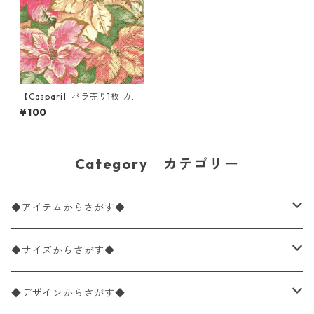
【Caspari】バラ売り1枚 カク
テルサイズ ペーパーナプキン
¥100
Poinsettia Pink ゴールドxピ
ンク
Category｜カテゴリー
◆アイテムからさがす◆
ペーパーナプキン2枚バラ売り
◆サイズからさがす◆
ペーパーナプキン1枚バラ売り
33×33cm（ランチサイズ）
◆デザインからさがす◆