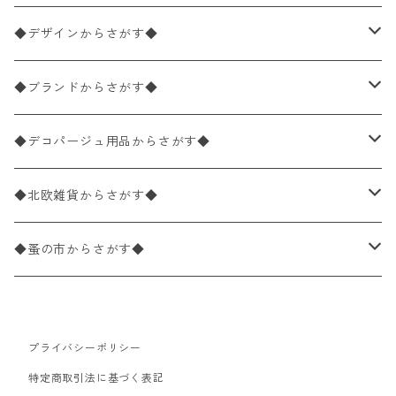
ペーパーナプキン1枚バラ売り
33×33cm（ランチサイズ）
◆デザインからさがす◆
バラ売り
ペーパーナプキン20枚入りパック
25×25cm（カクテルサイズ）
花柄
◆ブランドからさがす◆
パック売り
バラ売り
ペーパーナプキン10枚入りパック
40×40cm（ディナーサイズ）
植物・グリーン柄
ドイツ製 IHR/イア
◆デコパージュ用品からさがす◆
パック売り
バラ売り
ランチサイズ
ライスペーパー
21×21cm（ポケットサイズ）
動物・鳥・昆虫・蝶柄
ドイツ製 Ambiente/アンビエンテ
デコパージュ液
◆北欧雑貨からさがす◆
パック売り
カクテルサイズ
バラ売り
ランチサイズ
ペーパーリネンナプキン
33cm（ラウンド）
海・魚柄
ドイツ製 Paperproducts Design
デコパージュ下地
シリコンモールド
◆蚤の市からさがす◆
ラウンド
パック売り
カクテルサイズ
ランチサイズ
3Dデコパージュ
空・天気・星座柄
ドイツ製 FASANA/ファザナ
デコパージュ筆
エプロン
ペーパーナプキン
プライバシーポリシー
カクテルサイズ
ランチサイズ
ワックスペーパー
食べ物・フルーツ・野菜・ドリンク柄
ドイツ製 ti-flair/ティーフレア
デコパージュはさみ
トレイ
北欧雑貨
特定商取引法に基づく表記