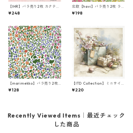
【IHR】バラ売り2枚 カクテル
北欧【havi】バラ売り2枚 ラ
サイズ ペーパーナプキン CO
ンチサイズ ペーパーナプキン
¥248
¥198
OL CATS ピンク
Bower グリーン William Mor
ris ウィリアム・モリス
【marimekko】バラ売り2枚
【ITD Collection】ミニサイ
ランチサイズ ペーパーナプキ
ズ ライスペーパー RSM2444
¥128
¥220
ン RANTANIITTY グリーン
デコパージュ
Recently Viewed Items｜最近チェック
した商品