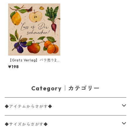
【Gratz Verlag】バラ売り2
枚 ランチサイズ ペーパーナプ
¥198
キン Bauerngarten ナチュラ
ル
Category｜カテゴリー
◆アイテムからさがす◆
ペーパーナプキン2枚バラ売り
◆サイズからさがす◆