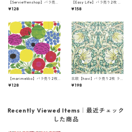
【Serviettenshop】バラ売り
【Easy Life】バラ売り2枚 ラ
2枚 ランチサイズ ペーパーナ
ンチサイズ ペーパーナプキン
¥128
¥158
プキン Lovely Spring Familie
BLOSSOM ブルー
s ホワイト
【marimekko】バラ売り2枚
北欧【havi】バラ売り2枚 ラ
ランチサイズ ペーパーナプキ
ンチサイズ ペーパーナプキン
¥128
¥198
ン SITRUUNAPUU ピンク
Pimpernel グリーン William
Morris ウィリアム・モリス
Recently Viewed Items｜最近チェック
した商品