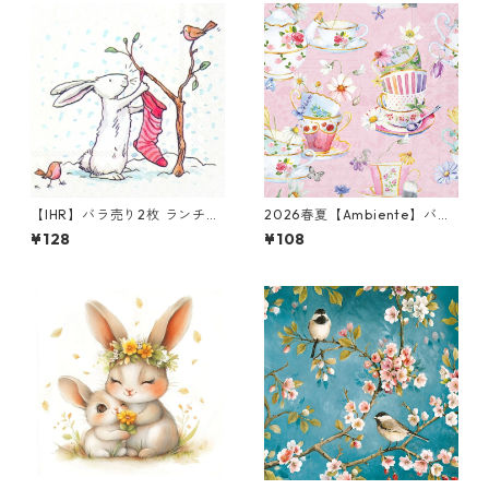
【IHR】バラ売り2枚 ランチサ
2026春夏【Ambiente】バラ
イズ ペーパーナプキン SNOW
売り2枚 カクテルサイズ ペー
¥128
¥108
RABBITS ホワイト Anita Jera
パーナプキン Tea cups ピンク
m