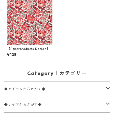
【Paperproducts Design】
バラ売り2枚 ランチサイズ ペ
¥128
ーパーナプキン PAVONE レッ
ド
Category｜カテゴリー
◆アイテムからさがす◆
ペーパーナプキン2枚バラ売り
◆サイズからさがす◆