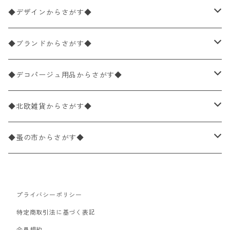
ペーパーナプキン1枚バラ売り
33×33cm（ランチサイズ）
◆デザインからさがす◆
バラ売り
ペーパーナプキン20枚入りパック
25×25cm（カクテルサイズ）
花柄
◆ブランドからさがす◆
パック売り
バラ売り
ペーパーナプキン10枚入りパック
40×40cm（ディナーサイズ）
植物・グリーン柄
ドイツ製 IHR/イア
◆デコパージュ用品からさがす◆
パック売り
バラ売り
ランチサイズ
ライスペーパー
21×21cm（ポケットサイズ）
動物・鳥・昆虫・蝶柄
ドイツ製 Ambiente/アンビエンテ
デコパージュ液
◆北欧雑貨からさがす◆
パック売り
カクテルサイズ
バラ売り
ランチサイズ
ペーパーリネンナプキン
33cm（ラウンド）
海・魚柄
ドイツ製 Paperproducts Design
デコパージュ下地
シリコンモールド
◆蚤の市からさがす◆
ラウンド
パック売り
カクテルサイズ
ランチサイズ
3Dデコパージュ
空・天気・星座柄
ドイツ製 FASANA/ファザナ
デコパージュ筆
エプロン
ペーパーナプキン
プライバシーポリシー
カクテルサイズ
ランチサイズ
ワックスペーパー
食べ物・フルーツ・野菜・ドリンク柄
ドイツ製 ti-flair/ティーフレア
デコパージュはさみ
トレイ
北欧雑貨
特定商取引法に基づく表記
カクテルサイズ
ランチサイズ
会員規約