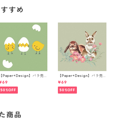
のおすすめ
【Paper+Design】バラ売
【Paper+Design】バラ売
り2枚 ランチサイズ ペーパ
り2枚 ランチサイズ ペーパ
¥69
¥69
ーナプキン Joyful Chicks
ーナプキン Misty Easter グ
グリーン
リーン
50%OFF
50%OFF
した商品