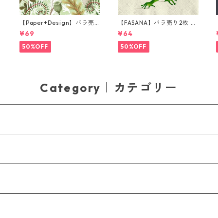
【Paper+Design】バラ売
【FASANA】バラ売り2枚 ラ
り2枚 ランチサイズ ペーパ
ンチサイズ ペーパーナプキ
¥69
¥64
l
ーナプキン Forest Fungi グ
ン Frog prince ナチュラル
リーン
50%OFF
50%OFF
Category｜カテゴリー