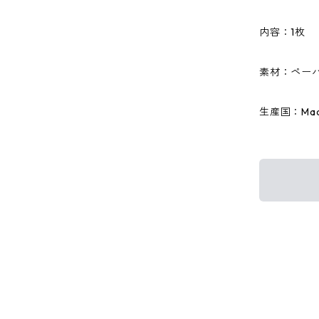
内容：1枚
素材：ペーパ
生産国：Made 