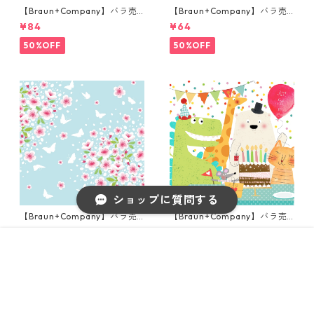
【Braun+Company】バラ売
【Braun+Company】バラ売
り2枚 ランチサイズ ペーパー
り2枚 ランチサイズ ペーパー
¥84
¥64
ナプキン Snoopy + Woodstoc
ナプキン Cherry Blossom Lo
k ホワイト PEANUTS
ve ベージュxピンク
50%OFF
50%OFF
ショップに質問する
【Braun+Company】バラ売
【Braun+Company】バラ売
り2枚 ランチサイズ ペーパー
り2枚 ランチサイズ ペーパー
¥64
¥64
ナプキン CHERRY SPRING ブ
ナプキン All my Friends ホワ
販売開始のお知らせを希望する
再入荷のお知らせを希望する
コミュニティ加入
種類を選択する
年齢確認
ルー×ピンク 桜
イト
¥108
Add to cart
50%OFF
50%OFF
キーワードから探す