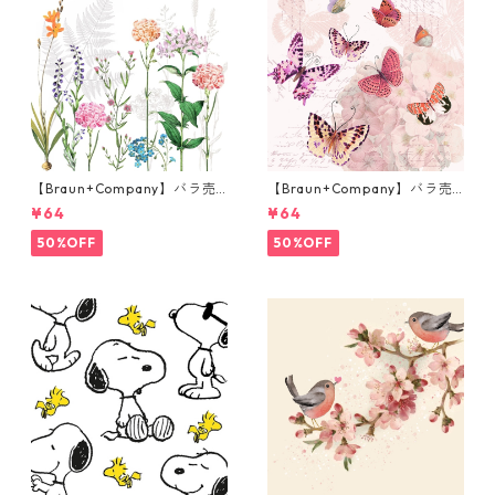
【Braun+Company】バラ売
【Braun+Company】バラ売
り2枚 ランチサイズ ペーパー
り2枚 ランチサイズ ペーパー
¥64
¥64
ナプキン BOTANICA ホワイト
ナプキン Butterfly Romance
ピンク
50%OFF
50%OFF