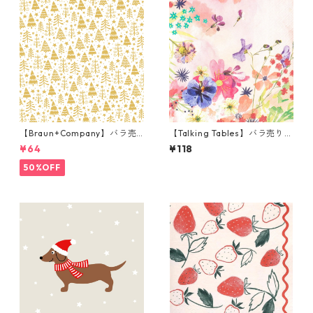
【Braun+Company】バラ売
【Talking Tables】バラ売り1
り2枚 ランチサイズ ペーパー
枚 カクテルサイズ ペーパーナ
¥64
¥118
ナプキン Golden Forest ホワ
プキン Blossom Girls ピンク
イトxパールゴールド
50%OFF