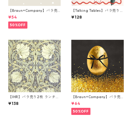
【Braun+Company】バラ売
【Talking Tables】バラ売り1
り2枚 カクテルサイズ ペーパ
枚 ランチサイズ ペーパーナプ
¥54
¥128
ーナプキン Weihnachtsdack
キン Strawberry Field ピンク
el ライトグレー
ベージュ
50%OFF
【IHR】バラ売り2枚 ランチサ
【Braun+Company】バラ売
イズ ペーパーナプキン PIMPE
り2枚 ランチサイズ ペーパー
¥138
¥64
RNEL グリーン V&A ウィリア
ナプキン GOLDEN SURPRISE
ム・モリス
50%OFF