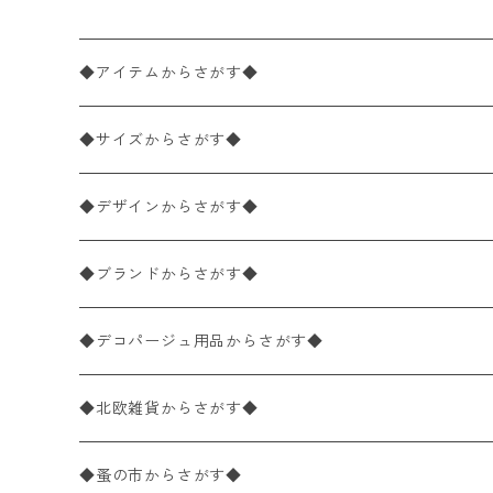
◆アイテムからさがす◆
ペーパーナプキン2枚バラ売り
◆サイズからさがす◆
ペーパーナプキン1枚バラ売り
33×33cm（ランチサイズ）
◆デザインからさがす◆
バラ売り
ペーパーナプキン20枚入りパック
25×25cm（カクテルサイズ）
花柄
◆ブランドからさがす◆
パック売り
バラ売り
ペーパーナプキン10枚入りパック
40×40cm（ディナーサイズ）
植物・グリーン柄
ドイツ製 IHR/イア
◆デコパージュ用品からさがす◆
パック売り
バラ売り
ランチサイズ
ライスペーパー
21×21cm（ポケットサイズ）
動物・鳥・昆虫・蝶柄
ドイツ製 Ambiente/アンビエンテ
デコパージュ液
◆北欧雑貨からさがす◆
パック売り
カクテルサイズ
バラ売り
ランチサイズ
ペーパーリネンナプキン
33cm（ラウンド）
海・魚柄
ドイツ製 Paperproducts Design
デコパージュ下地
シリコンモールド
◆蚤の市からさがす◆