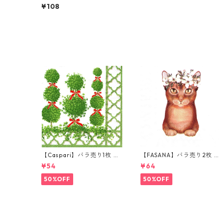
売り1枚 ランチサイズ ペーパ
¥108
ーナプキン SWEETS ブルーx
ピンク
【Caspari】バラ売り1枚 ラ
【FASANA】バラ売り2枚 
ンチサイズ ペーパーナプキ
ンチサイズ ペーパーナプキ
¥54
¥64
ン Topiaries パールホワイ
ン Lady Cat ホワイト
ト
50%OFF
50%OFF