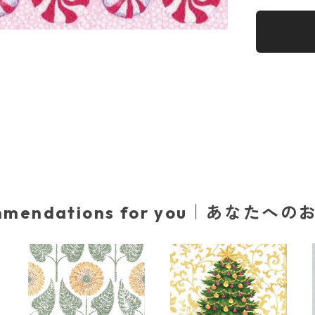
mmendations for you｜あなたへ