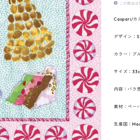
この商品は
Caspar
デザイン：S
カラー：ブ
サイズ：33c
内容：バラ売
素材：ペーパ
生産国：Made