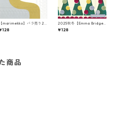
【marimekko】バラ売り2
2025秋冬【Emma Bridgew
枚 ランチサイズ ペーパーナ
ater】バラ売り2枚 ランチ
¥128
¥128
プキン SEIREENI ゴールド
サイズ ペーパーナプキン P
OLKA TREES クリーム
した商品