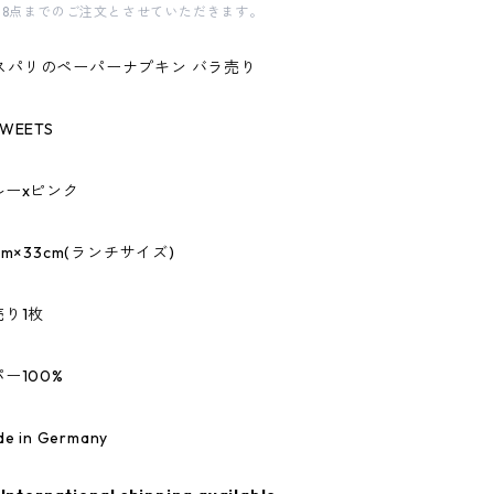
18点までのご注文とさせていただきます。
i/カスパリのペーパーナプキン バラ売り
WEETS
ルーxピンク
m×33cm(ランチサイズ)
り1枚
ー100%
 in Germany