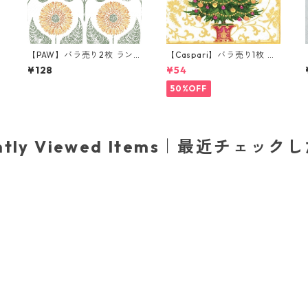
【PAW】バラ売り2枚 ラン
【Caspari】バラ売り1枚 ラ
イ
チサイズ ペーパーナプキン
ンチサイズ ペーパーナプキ
¥128
¥54
Sunflowers Pattern ホワイ
ン Gilded Tree ホワイト
ト
50%OFF
ently Viewed Items｜最近チェック