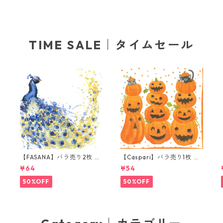
TIME SALE｜タイムセール
ラ
【FASANA】バラ売り2枚 ラ
【Caspari】バラ売り1枚 ラ
ンチサイズ ペーパーナプキ
ンチサイズ ペーパーナプキ
¥64
¥54
ン Coloured Peacock ホワ
ン JACK O'LANTERNS ホワ
イト
イト
50%OFF
50%OFF