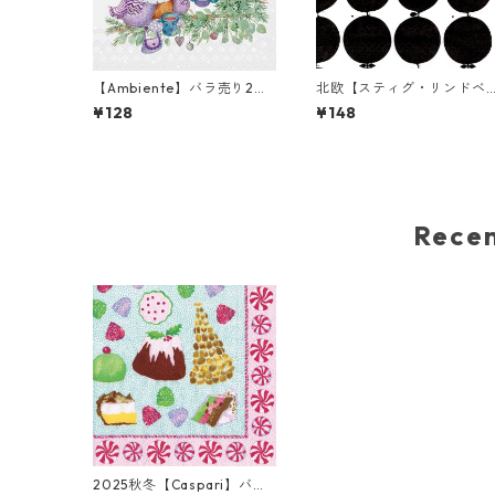
【Ambiente】バラ売り2枚
北欧【スティグ・リンドベ
ランチサイズ ペーパーナプ
リ】バラ売り1枚 ランチサ
¥128
¥148
キン Winter owls ライトグ
ズ ペーパーナプキン TALLY
レー
HO ホワイト
Rec
2025秋冬【Caspari】バラ