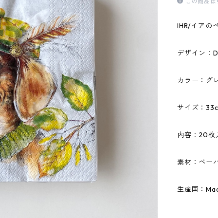
この商品は
IHR/イア
デザイン：Da
カラー：グ
サイズ：33c
内容：20枚
素材：ペーパ
生産国：Made