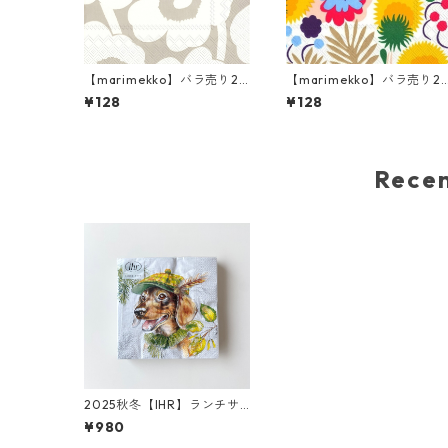
【marimekko】バラ売り2
【marimekko】バラ売り2
枚 ランチサイズ ペーパーナ
枚 ランチサイズ ペーパーナ
¥128
¥128
プキン UNIKKO リネンxクリ
プキン PIKKUKELLUKKA 
ーム
ワイト
Rec
2025秋冬【IHR】ランチサ
イズ ペーパーナプキン Dac
¥980
hshund グレー 20枚入り