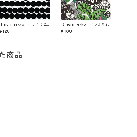
【marimekko】バラ売り2
【marimekko】バラ売り2
枚 ランチサイズ ペーパーナ
枚 カクテルサイズ ペーパー
¥128
¥108
プキン RASYMATTO ブラッ
ナプキン KAALIMETSÄ グリ
ク
ーン
した商品