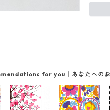
mmendations for you｜あなたへ