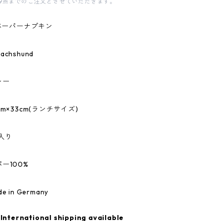
9点までのご注文とさせていただきます。
のペーパーナプキン
chshund
レー
m×33cm(ランチサイズ)
入り
ー100%
 in Germany
International shipping available