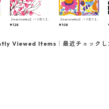
【marimekko】バラ売り2
【marimekko】バラ売り2
枚 ランチサイズ ペーパーナ
枚 カクテルサイズ ペーパー
¥128
¥108
ホ
プキン LUMIMARJA ホワイ
ナプキン KARUSELLI ホワイ
ト×ピンク
ト
ently Viewed Items｜最近チェック