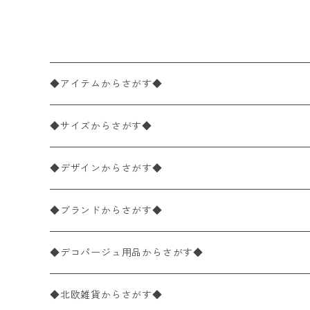
◆アイテムからさがす◆
ペーパーナプキン2枚バラ売り
◆サイズからさがす◆
ペーパーナプキン1枚バラ売り
33×33cm（ランチサイズ）
◆デザインからさがす◆
バラ売り
ペーパーナプキン20枚入りパック
25×25cm（カクテルサイズ）
花柄
◆ブランドからさがす◆
パック売り
バラ売り
ペーパーナプキン10枚入りパック
40×40cm（ディナーサイズ）
植物・グリーン柄
ドイツ製 IHR/イア
◆デコパージュ用品からさがす◆
パック売り
バラ売り
ランチサイズ
ライスペーパー
21×21cm（ポケットサイズ）
動物・鳥・昆虫・蝶柄
ドイツ製 Ambiente/アンビエンテ
デコパージュ液
◆北欧雑貨からさがす◆