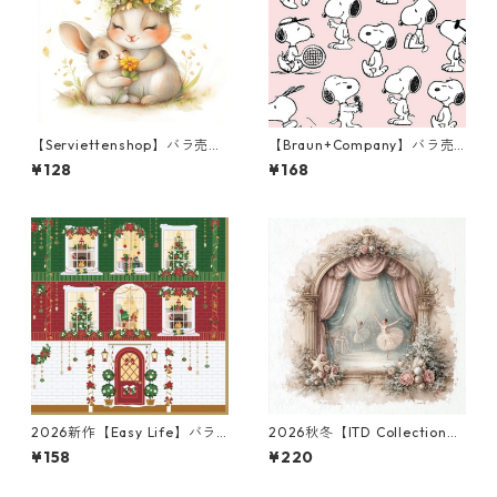
【Serviettenshop】バラ売り
【Braun+Company】バラ売
2枚 ランチサイズ ペーパーナ
り2枚 ランチサイズ ペーパー
¥128
¥168
プキン Lovely Spring Familie
ナプキン Snoopy Happy Day
s ホワイト
ローズ PEANUTS
2026新作【Easy Life】バラ
2026秋冬【ITD Collection】
売り2枚 ランチサイズ ペーパ
ミニサイズ ライスペーパー RS
¥158
¥220
ーナプキン Festive Avenue
M3115 デコパージュ
レッドxグリーン