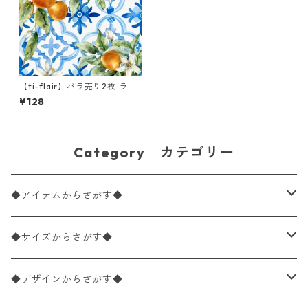
【ti-flair】バラ売り2枚 ラン
チサイズ ペーパーナプキン La
¥128
ranjas em Azulejos ホワイト
Category｜カテゴリー
◆アイテムからさがす◆
ペーパーナプキン2枚バラ売り
◆サイズからさがす◆
ペーパーナプキン1枚バラ売り
33×33cm（ランチサイズ）
◆デザインからさがす◆