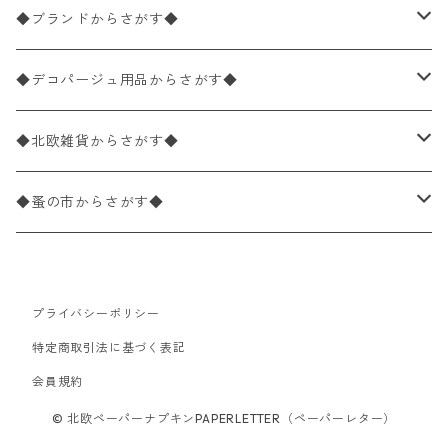
バラ売り
ペーパーナプキン20枚入りパック
25×25cm（カクテルサイズ）
花柄
◆ブランドからさがす◆
パック売り
バラ売り
ペーパーナプキン10枚入りパック
40×40cm（ディナーサイズ）
植物・グリーン柄
ドイツ製 IHR/イア
◆デコパージュ用品からさがす◆
パック売り
バラ売り
ランチサイズ
ライスペーパー
21×21cm（ポケットサイズ）
動物・鳥・昆虫・蝶柄
ドイツ製 Ambiente/アンビエンテ
デコパージュ液
◆北欧雑貨からさがす◆
パック売り
カクテルサイズ
バラ売り
ランチサイズ
ペーパーリネンナプキン
33cm（ラウンド）
海・魚柄
ドイツ製 Paperproducts Design
デコパージュ下地
シリコンモールド
◆蚤の市からさがす◆
ラウンド
パック売り
カクテルサイズ
ランチサイズ
3Dデコパージュ
空・天気・星座柄
ドイツ製 FASANA/ファザナ
デコパージュ筆
エプロン
ペーパーナプキン
プライバシーポリシー
カクテルサイズ
ランチサイズ
ワックスペーパー
食べ物・フルーツ・野菜・ドリンク柄
ドイツ製 ti-flair/ティーフレア
デコパージュはさみ
トレイ
北欧雑貨
特定商取引法に基づく表記
カクテルサイズ
ランチサイズ
会員規約
デコパージュ用品
食器・カトラリー柄
ドイツ製 PAW/パウ
3Dデコパージュ
ポスター・カレンダー
デコパージュ用品
© 北欧ペーパーナプキンPAPERLETTER（ペーパーレター）
カクテルサイズ
ランチサイズ
シリコンモールド
洋服・靴柄
ドイツ製 Daisy/デイジー
コーティング液
バッグ