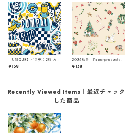
【UNIQUE】バラ売り2枚 カク
2026秋冬【Paperproducts
テルサイズ ペーパーナプキン
Design】バラ売り2枚 ランチ
¥158
¥138
Despicable Me ネイビー ミニ
サイズ ペーパーナプキン Heri
オンズ
tage クリーム
Recently Viewed Items｜最近チェック
した商品