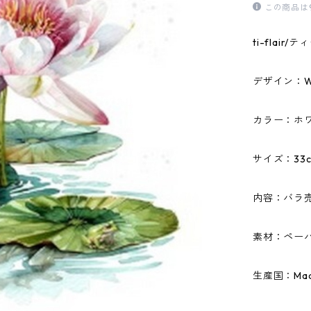
この商品は
ti-flai
デザイン：Wat
カラー：ホ
サイズ：33c
内容：バラ
素材：ペーパ
生産国：Made