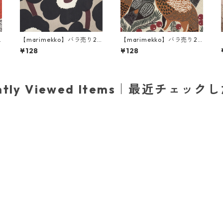
【marimekko】バラ売り2
【marimekko】バラ売り2
枚 ランチサイズ ペーパーナ
枚 ランチサイズ ペーパーナ
¥128
¥128
リ
プキン UNIKKO ブルー×リ
プキン KETUNMARJA リネ
ネン
ン
ently Viewed Items｜最近チェック