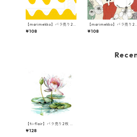
【marimekko】バラ売り2
【marimekko】バラ売り2
枚 カクテルサイズ ペーパー
枚 カクテルサイズ ペーパー
¥108
¥108
ナプキン LOKKI イエロー
ナプキン VIHANNESMAA 
ネン
Rec
【ti-flair】バラ売り2枚 ラ
ンチサイズ ペーパーナプキ
¥128
ン Waterlily ホワイト