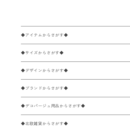
◆アイテムからさがす◆
ペーパーナプキン2枚バラ売り
◆サイズからさがす◆
ペーパーナプキン1枚バラ売り
33×33cm（ランチサイズ）
◆デザインからさがす◆
バラ売り
ペーパーナプキン20枚入りパック
25×25cm（カクテルサイズ）
花柄
◆ブランドからさがす◆
パック売り
バラ売り
ペーパーナプキン10枚入りパック
40×40cm（ディナーサイズ）
植物・グリーン柄
ドイツ製 IHR/イア
◆デコパージュ用品からさがす◆
パック売り
バラ売り
ランチサイズ
ライスペーパー
21×21cm（ポケットサイズ）
動物・鳥・昆虫・蝶柄
ドイツ製 Ambiente/アンビエンテ
デコパージュ液
◆北欧雑貨からさがす◆