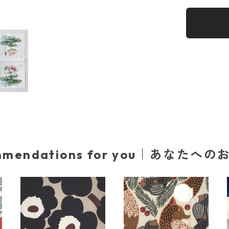
mmendations for you｜あなたへ