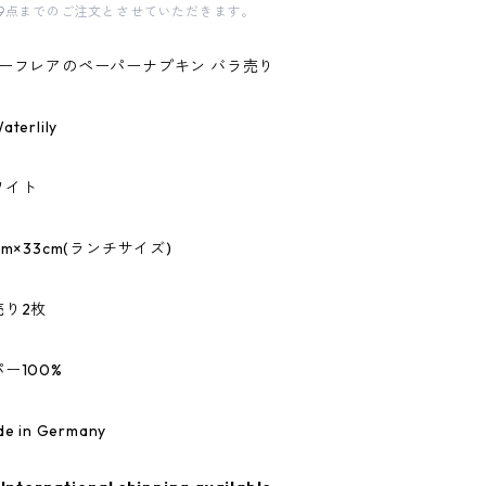
9点までのご注文とさせていただきます。
r/ティーフレアのペーパーナプキン バラ売り
erlily
ワイト
m×33cm(ランチサイズ)
売り2枚
ー100%
 in Germany