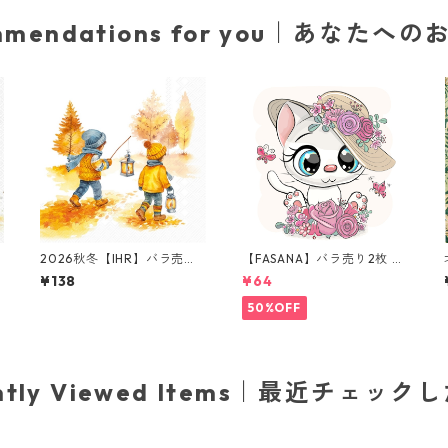
mmendations for you｜あなたへ
2026秋冬【IHR】バラ売り2
【FASANA】バラ売り2枚 ラ
枚 ランチサイズ ペーパーナ
ンチサイズ ペーパーナプキ
¥138
¥64
B
プキン Autumn Walk ホワ
ン Cartoon Kitten ホワイ
イト
ト
50%OFF
ently Viewed Items｜最近チェック