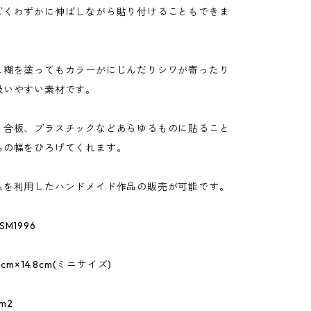
ごくわずかに伸ばしながら貼り付けることもできま
ュ糊を塗ってもカラーがにじんだりシワが寄ったり
扱いやすい素材です。
、合板、プラスチックなどあらゆるものに貼ること
品の幅をひろげてくれます。
品を利用したハンドメイド作品の販売が可能です。
M1996
cm×14.8cm(ミニサイズ)
m2