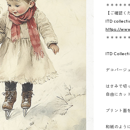
＊＊＊＊＊
【ご確認く
ITD col
https://www
＊＊＊＊＊
ITD Col
デコパージ
はさみで切
自由にカッ
プリント面
和紙のよう