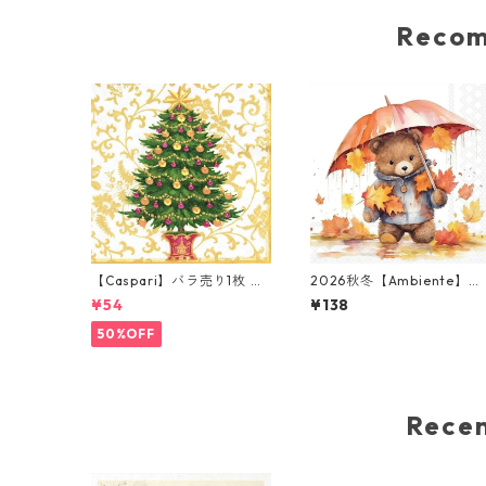
Reco
【Caspari】バラ売り1枚 ラ
2026秋冬【Ambiente】バ
ンチサイズ ペーパーナプキ
ラ売り2枚 ランチサイズ ペ
¥54
¥138
ン Gilded Tree ホワイト
ーパーナプキン Umbrella 
ear ホワイト
50%OFF
Rec