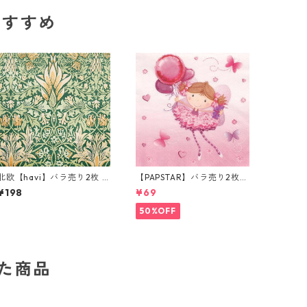
のおすすめ
北欧【havi】バラ売り2枚 ラ
【PAPSTAR】バラ売り2枚
ンチサイズ ペーパーナプキ
ランチサイズ ペーパーナプ
¥198
¥69
ン Snakeshead グリーン W
キン Little Dancer ピンク
illiam Morris ウィリアム・
50%OFF
モリス
した商品