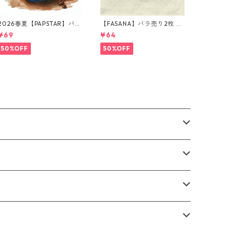
2026春夏【PAPSTAR】バラ
【FASANA】バラ売り2枚 ラ
売り2枚 ランチサイズ ペー
ンチサイズ ペーパーナプキ
¥69
¥64
パーナプキン Cup of Coffe
ン safari ナチュラル
e ホワイト
50%OFF
50%OFF