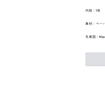
内容：1枚
素材：ペーパ
生産国：Made 