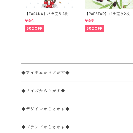
【FASANA】バラ売り2枚 ラ
【PAPSTAR】バラ売り2枚
ンチサイズ ペーパーナプキ
ランチサイズ ペーパーナプ
¥64
¥69
ン Christmas Owl ホワイト
キン Olive Twig オリーブ
50%OFF
50%OFF
◆アイテムからさがす◆
ペーパーナプキン2枚バラ売り
◆サイズからさがす◆
ペーパーナプキン1枚バラ売り
33×33cm（ランチサイズ）
◆デザインからさがす◆
バラ売り
ペーパーナプキン20枚入りパック
25×25cm（カクテルサイズ）
花柄
◆ブランドからさがす◆