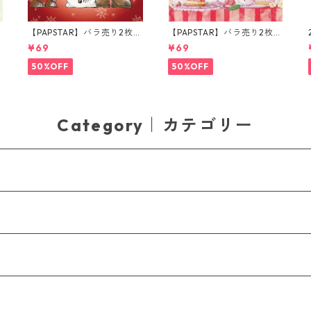
【PAPSTAR】バラ売り2枚
【PAPSTAR】バラ売り2枚
ランチサイズ ペーパーナプ
ランチサイズ ペーパーナプ
¥69
¥69
キン Santas Companions
キン patisserie ピンク
レッド
50%OFF
50%OFF
Category｜カテゴリー