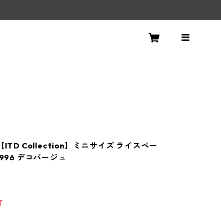
！
【ITD Collection】ミニサイズ ライスペー
1996 デコパージュ
T