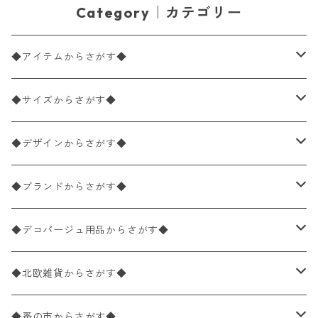
Category｜カテゴリー
◆アイテムからさがす◆
ペーパーナプキン2枚バラ売り
◆サイズからさがす◆
ペーパーナプキン1枚バラ売り
33×33cm（ランチサイズ）
◆デザインからさがす◆
バラ売り
ペーパーナプキン20枚入りパック
25×25cm（カクテルサイズ）
花柄
◆ブランドからさがす◆
パック売り
バラ売り
ペーパーナプキン10枚入りパック
40×40cm（ディナーサイズ）
植物・グリーン柄
ドイツ製 IHR/イア
◆デコパージュ用品からさがす◆
パック売り
バラ売り
ランチサイズ
ライスペーパー
21×21cm（ポケットサイズ）
動物・鳥・昆虫・蝶柄
ドイツ製 Ambiente/アンビエンテ
デコパージュ液
◆北欧雑貨からさがす◆
パック売り
カクテルサイズ
バラ売り
ランチサイズ
ペーパーリネンナプキン
33cm（ラウンド）
海・魚柄
ドイツ製 Paperproducts Design
デコパージュ下地
シリコンモールド
◆蚤の市からさがす◆