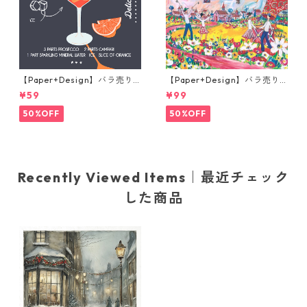
【Paper+Design】バラ売り2
【Paper+Design】バラ売り2
枚 カクテルサイズ ペーパーナ
枚 ランチサイズ ペーパーナプ
¥59
¥99
プキン Aperole ブラック
キン Portchie Art Children's
Festival in Dinkelsbuhl ライ
50%OFF
50%OFF
トブルー
Recently Viewed Items｜最近チェック
した商品