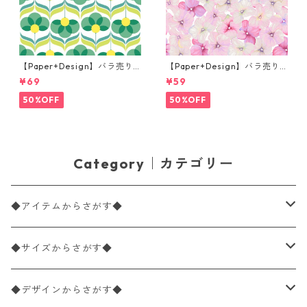
【Paper+Design】バラ売り2
【Paper+Design】バラ売り2
枚 ランチサイズ ペーパーナプ
枚 カクテルサイズ ペーパーナ
¥69
¥59
キン Geo Flowers グリーン
プキン Small blossoms ピン
ク
50%OFF
50%OFF
Category｜カテゴリー
◆アイテムからさがす◆
ペーパーナプキン2枚バラ売り
◆サイズからさがす◆
ペーパーナプキン1枚バラ売り
33×33cm（ランチサイズ）
◆デザインからさがす◆