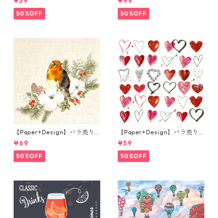
¥59
¥99
プキン FRESH LEAVES グリー
キン Portchie Art The Cat in
ン
the kitchen ブルー
50%OFF
50%OFF
【Paper+Design】バラ売り2
【Paper+Design】バラ売り2
枚 ランチサイズ ペーパーナプ
枚 カクテルサイズ ペーパーナ
¥69
¥59
キン Robin Forest ベージュ
プキン Cupids arrow ホワイ
ト
50%OFF
50%OFF