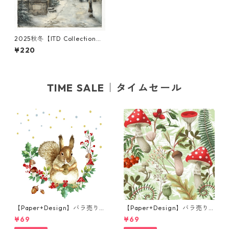
2025秋冬【ITD Collection】
ミニサイズ ライスペーパー RS
¥220
M1901 デコパージュ
TIME SALE｜タイムセール
【Paper+Design】バラ売り2
【Paper+Design】バラ売り2
枚 ランチサイズ ペーパーナプ
枚 ランチサイズ ペーパーナプ
¥69
¥69
キン Forest Squirrel ホワイ
キン Forest Fungi グリーン