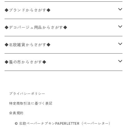
バラ売り
ペーパーナプキン20枚入りパック
25×25cm（カクテルサイズ）
花柄
◆ブランドからさがす◆
パック売り
バラ売り
ペーパーナプキン10枚入りパック
40×40cm（ディナーサイズ）
植物・グリーン柄
ドイツ製 IHR/イア
◆デコパージュ用品からさがす◆
パック売り
バラ売り
ランチサイズ
ライスペーパー
21×21cm（ポケットサイズ）
動物・鳥・昆虫・蝶柄
ドイツ製 Ambiente/アンビエンテ
デコパージュ液
◆北欧雑貨からさがす◆
パック売り
カクテルサイズ
バラ売り
ランチサイズ
ペーパーリネンナプキン
33cm（ラウンド）
海・魚柄
ドイツ製 Paperproducts Design
デコパージュ下地
シリコンモールド
◆蚤の市からさがす◆
ラウンド
パック売り
カクテルサイズ
ランチサイズ
3Dデコパージュ
空・天気・星座柄
ドイツ製 FASANA/ファザナ
デコパージュ筆
エプロン
ペーパーナプキン
プライバシーポリシー
カクテルサイズ
ランチサイズ
ワックスペーパー
食べ物・フルーツ・野菜・ドリンク柄
ドイツ製 ti-flair/ティーフレア
デコパージュはさみ
トレイ
北欧雑貨
特定商取引法に基づく表記
カクテルサイズ
ランチサイズ
会員規約
デコパージュ用品
食器・カトラリー柄
ドイツ製 PAW/パウ
3Dデコパージュ
ポスター・カレンダー
デコパージュ用品
© 北欧ペーパーナプキンPAPERLETTER（ペーパーレター）