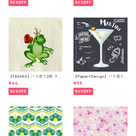
ト
50%OFF
50%OFF
【FASANA】バラ売り2枚 ラン
【Paper+Design】バラ売り2
チサイズ ペーパーナプキン Fr
枚 カクテルサイズ ペーパーナ
¥64
¥59
og prince ナチュラル
プキン Martini ブラック
50%OFF
50%OFF