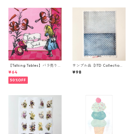
【Talking Tables】バラ売り1
サンプル品【ITD Collectio
枚 ランチサイズ ペーパーナプ
n】A4サイズ ライスペーパー
¥64
¥98
キン Alice in Wonderland ピ
R2319 デコパージュ
ンク
50%OFF