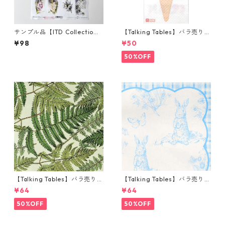
サンプル品【ITD Collectio
【Talking Tables】バラ売り1
n】A4サイズ ライスペーパー
枚 ランチサイズ ペーパーナプ
¥98
¥50
R1980 デコパージュ
キン WE LOVE ICE CREAM ホ
ワイト
50%OFF
【Talking Tables】バラ売り1
【Talking Tables】バラ売り1
枚 ランチサイズ ペーパーナプ
枚 ランチサイズ ペーパーナプ
¥64
¥64
キン FERN グリーン
キン Playful Pierre ホワイトx
ブルー
50%OFF
50%OFF