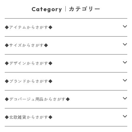
Category｜カテゴリー
◆アイテムからさがす◆
ペーパーナプキン2枚バラ売り
◆サイズからさがす◆
ペーパーナプキン1枚バラ売り
33×33cm（ランチサイズ）
◆デザインからさがす◆
バラ売り
ペーパーナプキン20枚入りパック
25×25cm（カクテルサイズ）
花柄
◆ブランドからさがす◆
パック売り
バラ売り
ペーパーナプキン10枚入りパック
40×40cm（ディナーサイズ）
植物・グリーン柄
ドイツ製 IHR/イア
◆デコパージュ用品からさがす◆
パック売り
バラ売り
ランチサイズ
ライスペーパー
21×21cm（ポケットサイズ）
動物・鳥・昆虫・蝶柄
ドイツ製 Ambiente/アンビエンテ
デコパージュ液
◆北欧雑貨からさがす◆