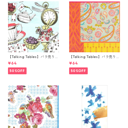
【Talking Tables】バラ売り1
【Talking Tables】バラ売り1
枚 カクテルサイズ ペーパーナ
枚 ランチサイズ ペーパーナプ
¥64
¥64
プキン Alice in Wonderland
キン Paisley Print Boho オレ
ブルー
ンジ
50%OFF
50%OFF