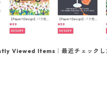
【Paper+Design】バラ売
【Paper+Design】バラ売
り2枚 ランチサイズ ペーパ
り2枚 カクテルサイズ ペー
¥99
¥59
ーナプキン Portchie Art Th
パーナプキン Aperole ブラ
e yellow Beetle イエロー
ック
50%OFF
50%OFF
ently Viewed Items｜最近チェック