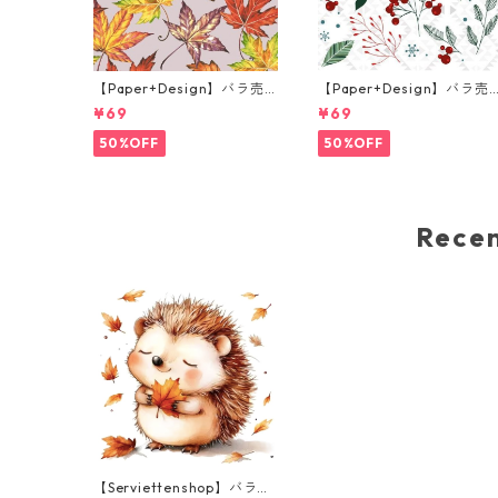
【Paper+Design】バラ売
【Paper+Design】バラ売
り2枚 ランチサイズ ペーパ
り2枚 ランチサイズ ペーパ
¥69
¥69
ーナプキン Fall leaves グレ
ーナプキン Festive florals
ー
ホワイト
50%OFF
50%OFF
Rec
【Serviettenshop】バラ売