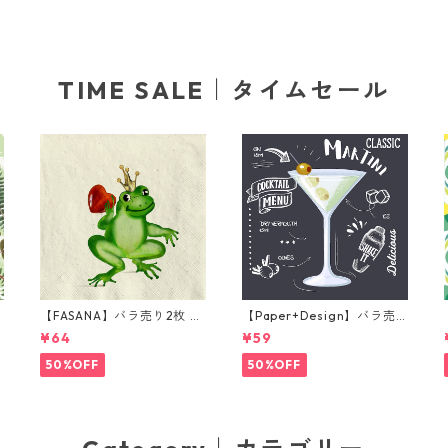
TIME SALE｜タイムセール
【FASANA】バラ売り2枚 ラ
【Paper+Design】バラ売
ンチサイズ ペーパーナプキ
り2枚 カクテルサイズ ペー
¥64
¥59
グ
ン Frog prince ナチュラル
パーナプキン Martini ブラ
ック
50%OFF
50%OFF