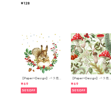
り2枚 ランチサイズ ペーパ
¥128
ーナプキン Lovely Autumn
Animals ホワイト
【Paper+Design】バラ売
【Paper+Design】バラ売
り2枚 ランチサイズ ペーパ
り2枚 ランチサイズ ペーパ
¥69
¥69
ーナプキン Forest Squirrel
ーナプキン Forest Fungi 
ホワイト
リーン
50%OFF
50%OFF