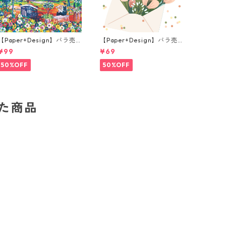
【Paper+Design】バラ売
【Paper+Design】バラ売
り2枚 ランチサイズ ペーパ
り2枚 ランチサイズ ペーパ
¥99
¥69
ーナプキン Portchie Art Re
ーナプキン Flower Messag
ading in the Garden イエ
e ホワイト
50%OFF
50%OFF
ロー
した商品