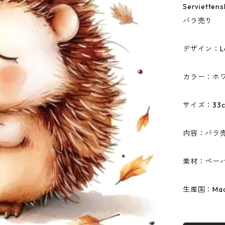
Serviet
バラ売り
デザイン：Love
カラー：ホ
サイズ：33c
内容：バラ
素材：ペーパ
生産国：Made