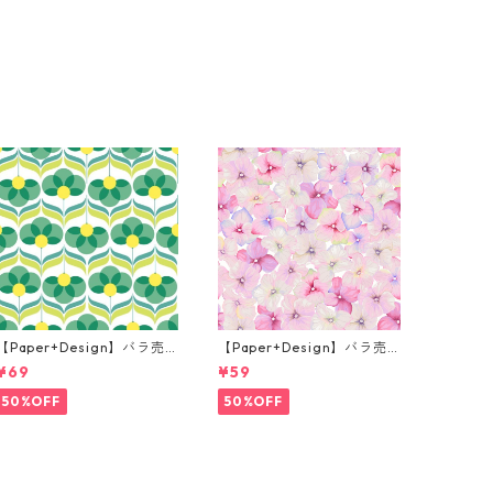
【Paper+Design】バラ売
【Paper+Design】バラ売
り2枚 ランチサイズ ペーパ
り2枚 カクテルサイズ ペー
¥69
¥59
ーナプキン Geo Flowers グ
パーナプキン Small blosso
リーン
ms ピンク
50%OFF
50%OFF