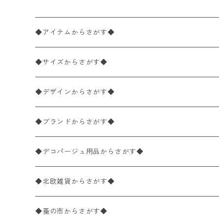
◆アイテムからさがす◆
ペーパーナプキン2枚バラ売り
◆サイズからさがす◆
ペーパーナプキン1枚バラ売り
33×33cm（ランチサイズ）
◆デザインからさがす◆
バラ売り
ペーパーナプキン20枚入りパック
25×25cm（カクテルサイズ）
花柄
◆ブランドからさがす◆
パック売り
バラ売り
ペーパーナプキン10枚入りパック
40×40cm（ディナーサイズ）
植物・グリーン柄
ドイツ製 IHR/イア
◆デコパージュ用品からさがす◆
パック売り
バラ売り
ランチサイズ
ライスペーパー
21×21cm（ポケットサイズ）
動物・鳥・昆虫・蝶柄
ドイツ製 Ambiente/アンビエンテ
デコパージュ液
◆北欧雑貨からさがす◆
パック売り
カクテルサイズ
バラ売り
ランチサイズ
ペーパーリネンナプキン
33cm（ラウンド）
海・魚柄
ドイツ製 Paperproducts Design
デコパージュ下地
シリコンモールド
◆蚤の市からさがす◆