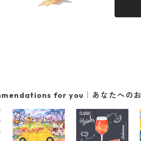
mmendations for you｜あなたへ