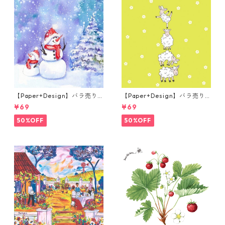
【Paper+Design】バラ売り2
【Paper+Design】バラ売り2
枚 ランチサイズ ペーパーナプ
枚 ランチサイズ ペーパーナプ
¥69
¥69
キン Frosty friends ブルー
キン Hoppy Lambs ライトグ
リーン
50%OFF
50%OFF