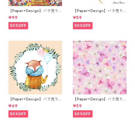
【Paper+Design】バラ売り2
【Paper+Design】バラ売り2
枚 ランチサイズ ペーパーナプ
枚 カクテルサイズ ペーパーナ
¥99
¥59
キン Portchie Art Lunch in t
プキン WILD STRAWBERRY
he Garden オレンジ
ホワイト
50%OFF
50%OFF
【Paper+Design】バラ売り2
【Paper+Design】バラ売り2
枚 ランチサイズ ペーパーナプ
枚 カクテルサイズ ペーパーナ
¥69
¥59
キン Fox Balloons クリーム
プキン Small blossoms ピン
ク
50%OFF
50%OFF