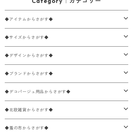
Category｜カテゴリー
◆アイテムからさがす◆
ペーパーナプキン2枚バラ売り
◆サイズからさがす◆
ペーパーナプキン1枚バラ売り
33×33cm（ランチサイズ）
◆デザインからさがす◆
バラ売り
ペーパーナプキン20枚入りパック
25×25cm（カクテルサイズ）
花柄
◆ブランドからさがす◆
パック売り
バラ売り
ペーパーナプキン10枚入りパック
40×40cm（ディナーサイズ）
植物・グリーン柄
ドイツ製 IHR/イア
◆デコパージュ用品からさがす◆
パック売り
バラ売り
ランチサイズ
ライスペーパー
21×21cm（ポケットサイズ）
動物・鳥・昆虫・蝶柄
ドイツ製 Ambiente/アンビエンテ
デコパージュ液
◆北欧雑貨からさがす◆
パック売り
カクテルサイズ
バラ売り
ランチサイズ
ペーパーリネンナプキン
33cm（ラウンド）
海・魚柄
ドイツ製 Paperproducts Design
デコパージュ下地
シリコンモールド
◆蚤の市からさがす◆