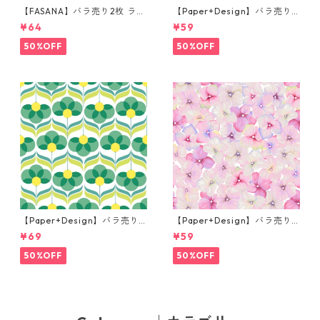
【FASANA】バラ売り2枚 ラン
【Paper+Design】バラ売り2
チサイズ ペーパーナプキン Fr
枚 カクテルサイズ ペーパーナ
¥64
¥59
og prince ナチュラル
プキン Martini ブラック
50%OFF
50%OFF
【Paper+Design】バラ売り2
【Paper+Design】バラ売り2
枚 ランチサイズ ペーパーナプ
枚 カクテルサイズ ペーパーナ
¥69
¥59
キン Geo Flowers グリーン
プキン Small blossoms ピン
ク
50%OFF
50%OFF