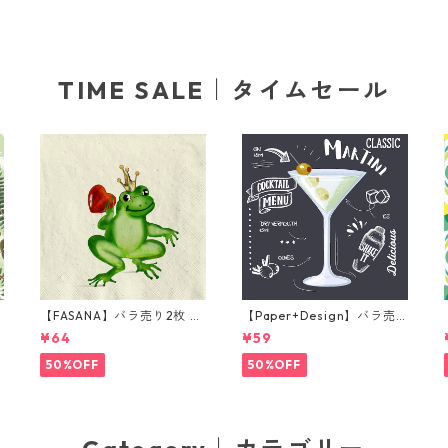
TIME SALE｜タイムセール
【FASANA】バラ売り2枚 ラ
【Paper+Design】バラ売
ンチサイズ ペーパーナプキ
り2枚 カクテルサイズ ペー
¥64
¥59
グ
ン Frog prince ナチュラル
パーナプキン Martini ブラ
ック
50%OFF
50%OFF