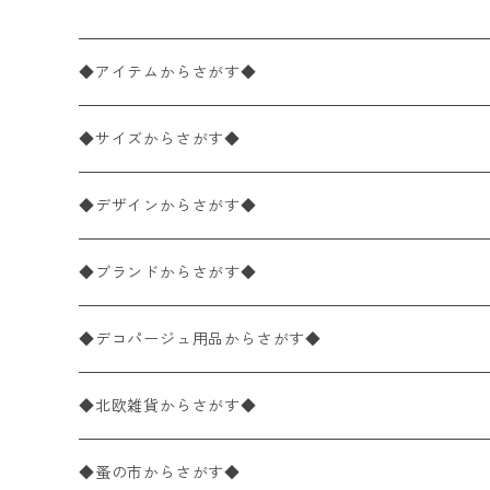
◆アイテムからさがす◆
ペーパーナプキン2枚バラ売り
◆サイズからさがす◆
ペーパーナプキン1枚バラ売り
33×33cm（ランチサイズ）
◆デザインからさがす◆
バラ売り
ペーパーナプキン20枚入りパック
25×25cm（カクテルサイズ）
花柄
◆ブランドからさがす◆
パック売り
バラ売り
ペーパーナプキン10枚入りパック
40×40cm（ディナーサイズ）
植物・グリーン柄
ドイツ製 IHR/イア
◆デコパージュ用品からさがす◆
パック売り
バラ売り
ランチサイズ
ライスペーパー
21×21cm（ポケットサイズ）
動物・鳥・昆虫・蝶柄
ドイツ製 Ambiente/アンビエンテ
デコパージュ液
◆北欧雑貨からさがす◆
パック売り
カクテルサイズ
バラ売り
ランチサイズ
ペーパーリネンナプキン
33cm（ラウンド）
海・魚柄
ドイツ製 Paperproducts Design
デコパージュ下地
シリコンモールド
◆蚤の市からさがす◆