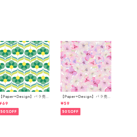
【Paper+Design】バラ売
【Paper+Design】バラ売
り2枚 ランチサイズ ペーパ
り2枚 カクテルサイズ ペー
¥69
¥59
ーナプキン Geo Flowers グ
パーナプキン Small blosso
リーン
ms ピンク
50%OFF
50%OFF