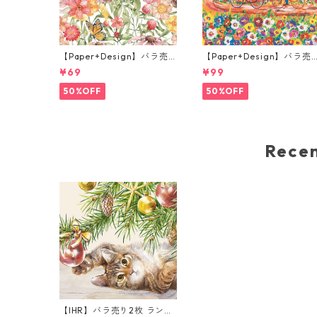
【Paper+Design】バラ売
【Paper+Design】バラ売
り2枚 ランチサイズ ペーパ
り2枚 ランチサイズ ペーパ
¥69
¥99
ーナプキン Sunlit blooms
ーナプキン Portchie Art Fl
ホワイト
owers for Aunt Julieta レ
50%OFF
50%OFF
ッド
Rec
【IHR】バラ売り2枚 ランチ