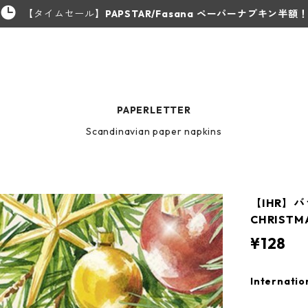
【タイムセール】
PAPSTAR/Fasana ペーパーナプキン半額
PAPERLETTER
Scandinavian paper napkins
【IHR】
CHRISTM
¥128
Internatio