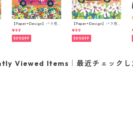
【Paper+Design】バラ売
【Paper+Design】バラ売
り2枚 ランチサイズ ペーパ
り2枚 ランチサイズ ペーパ
¥99
¥99
ーナプキン Portchie Art Th
ーナプキン Portchie Art Th
e City Girl ピンク
e yellow Beetle イエロー
50%OFF
50%OFF
ently Viewed Items｜最近チェック