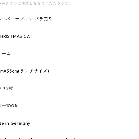
9点までのご注文とさせていただきます。
のペーパーナプキン バラ売り
RISTMAS CAT
リーム
m×33cm(ランチサイズ)
売り2枚
ー100%
 in Germany