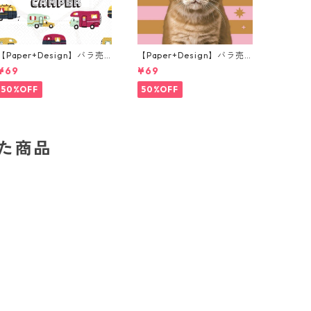
【Paper+Design】バラ売
【Paper+Design】バラ売
り2枚 ランチサイズ ペーパ
り2枚 ランチサイズ ペーパ
¥69
¥69
ーナプキン Happy Camper
ーナプキン Xmas Cat ピン
ホワイト
ク
50%OFF
50%OFF
した商品