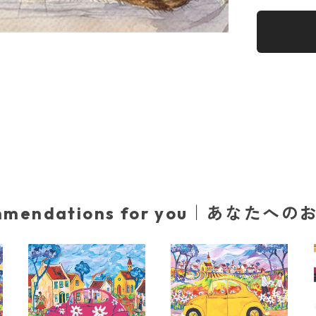
mmendations for you｜あなたへ