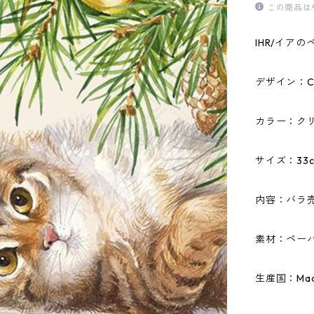
この商品は
IHR/イア
デザイン：CH
カラー：ク
サイズ：33c
内容：バラ
素材：ペーパ
生産国：Made