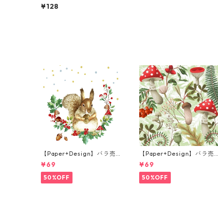
サイズ ペーパーナプキン CH
¥128
RISTMAS CAT クリーム
【Paper+Design】バラ売
【Paper+Design】バラ売
り2枚 ランチサイズ ペーパ
り2枚 ランチサイズ ペーパ
¥69
¥69
ーナプキン Forest Squirrel
ーナプキン Forest Fungi 
ホワイト
リーン
50%OFF
50%OFF