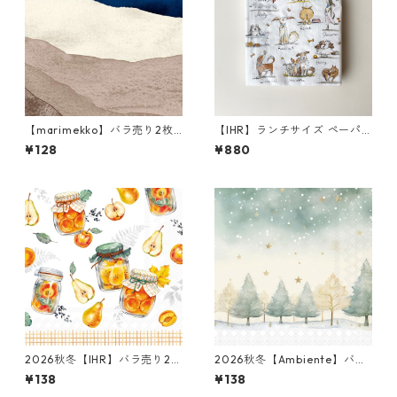
【marimekko】バラ売り2枚
【IHR】ランチサイズ ペーパ
ランチサイズ ペーパーナプキ
ーナプキン EMOTION DOGS
¥128
¥880
ン JOIKU クリームxブルー
ホワイト Anita Jeram 20枚
入り
2026秋冬【IHR】バラ売り2枚
2026秋冬【Ambiente】バラ
ランチサイズ ペーパーナプキ
売り2枚 ランチサイズ ペーパ
¥138
¥138
ン Preserving Fruits ホワイ
ーナプキン Starry Sky グリー