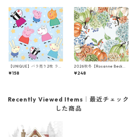
ト
ン
【UNIQUE】バラ売り2枚 ラン
2026秋冬【Rosanne Beck】
チサイズ ペーパーナプキン Pe
バラ売り2枚 カクテルサイズ
¥158
¥248
ppa Pig ブルー ペッパピッグ
ペーパーナプキン Fall Hydran
gea Allover ブルーxオレンジ
Recently Viewed Items｜最近チェック
した商品