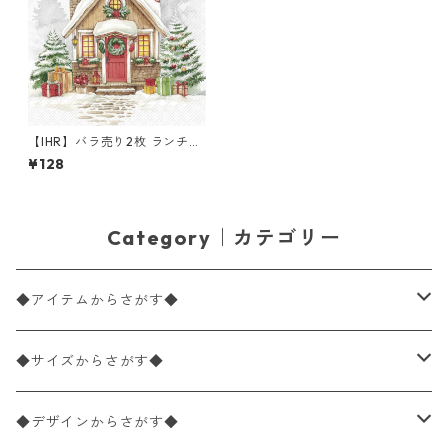
【IHR】バラ売り2枚 ランチサ
イズ ペーパーナプキン FESTI
¥128
VE HOUSE ホワイト
Category｜カテゴリー
◆アイテムからさがす◆
ペーパーナプキン2枚バラ売り
◆サイズからさがす◆
ペーパーナプキン1枚バラ売り
33×33cm（ランチサイズ）
◆デザインからさがす◆