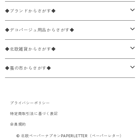
バラ売り
ペーパーナプキン20枚入りパック
25×25cm（カクテルサイズ）
花柄
◆ブランドからさがす◆
パック売り
バラ売り
ペーパーナプキン10枚入りパック
40×40cm（ディナーサイズ）
植物・グリーン柄
ドイツ製 IHR/イア
◆デコパージュ用品からさがす◆
パック売り
バラ売り
ランチサイズ
ライスペーパー
21×21cm（ポケットサイズ）
動物・鳥・昆虫・蝶柄
ドイツ製 Ambiente/アンビエンテ
デコパージュ液
◆北欧雑貨からさがす◆
パック売り
カクテルサイズ
バラ売り
ランチサイズ
ペーパーリネンナプキン
33cm（ラウンド）
海・魚柄
ドイツ製 Paperproducts Design
デコパージュ下地
シリコンモールド
◆蚤の市からさがす◆
ラウンド
パック売り
カクテルサイズ
ランチサイズ
3Dデコパージュ
空・天気・星座柄
ドイツ製 FASANA/ファザナ
デコパージュ筆
エプロン
ペーパーナプキン
プライバシーポリシー
カクテルサイズ
ランチサイズ
ワックスペーパー
食べ物・フルーツ・野菜・ドリンク柄
ドイツ製 ti-flair/ティーフレア
デコパージュはさみ
トレイ
北欧雑貨
特定商取引法に基づく表記
カクテルサイズ
ランチサイズ
会員規約
デコパージュ用品
食器・カトラリー柄
ドイツ製 PAW/パウ
3Dデコパージュ
ポスター・カレンダー
デコパージュ用品
© 北欧ペーパーナプキンPAPERLETTER（ペーパーレター）