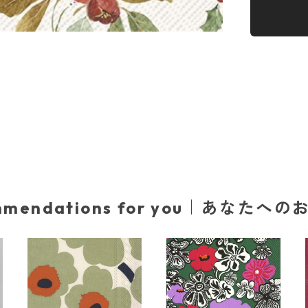
mmendations for you｜あなたへ