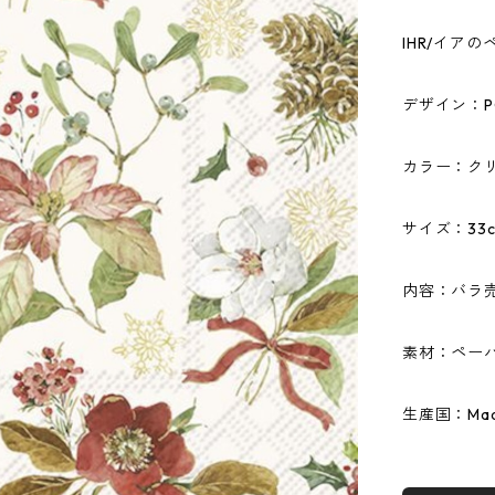
IHR/イア
デザイン：POI
カラー：ク
サイズ：33c
内容：バラ
素材：ペーパ
生産国：Made