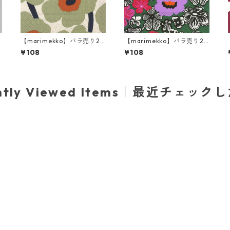
【marimekko】バラ売り2
【marimekko】バラ売り2
枚 カクテルサイズ ペーパー
枚 カクテルサイズ ペーパー
¥108
¥108
ナプキン UNIKKO クリームx
ナプキン KAUKOKAIPUU ダ
オレンジ
ークグリーン
ently Viewed Items｜最近チェック