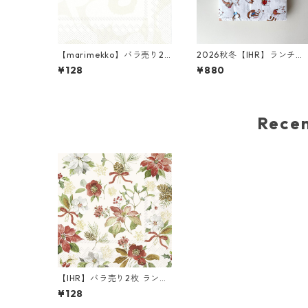
【marimekko】バラ売り2
2026秋冬【IHR】ランチサ
枚 ランチサイズ ペーパーナ
イズ ペーパーナプキン PLA
¥128
¥880
プキン UNIKKO ホワイトxグ
YING CATS ホワイト Anita
レー
Jeram 20枚入り
Rec
【IHR】バラ売り2枚 ランチ
サイズ ペーパーナプキン P
¥128
OINSETTIA FLOWERS クリ