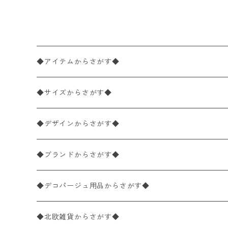
ーム
◆アイテムからさがす◆
ペーパーナプキン2枚バラ売り
◆サイズからさがす◆
ペーパーナプキン1枚バラ売り
33×33cm（ランチサイズ）
◆デザインからさがす◆
バラ売り
ペーパーナプキン20枚入りパック
25×25cm（カクテルサイズ）
花柄
◆ブランドからさがす◆
パック売り
バラ売り
ペーパーナプキン10枚入りパック
40×40cm（ディナーサイズ）
植物・グリーン柄
ドイツ製 IHR/イア
◆デコパージュ用品からさがす◆
パック売り
バラ売り
ランチサイズ
ライスペーパー
21×21cm（ポケットサイズ）
動物・鳥・昆虫・蝶柄
ドイツ製 Ambiente/アンビエンテ
デコパージュ液
◆北欧雑貨からさがす◆