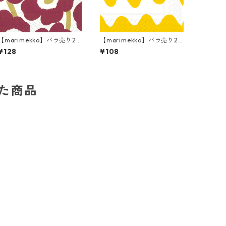
【marimekko】バラ売り2
【marimekko】バラ売り2
枚 ランチサイズ ペーパーナ
枚 カクテルサイズ ペーパー
¥128
¥108
プキン UNIKKO ダークレッ
ナプキン LOKKI イエロー
ドxゴールド
した商品