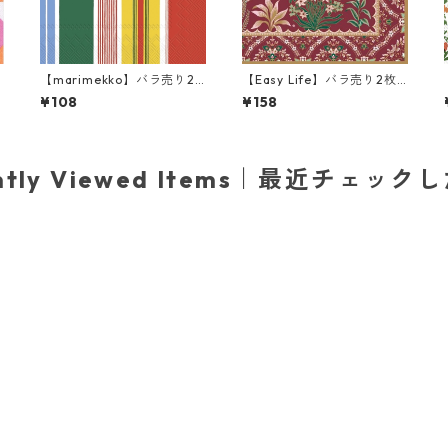
【marimekko】バラ売り2
【Easy Life】バラ売り2枚
枚 カクテルサイズ ペーパー
ランチサイズ ペーパーナプ
¥108
¥158
ナプキン PARAATI イエロー
キン Ecletic Chic ボルドーx
xレッド
パールゴールド
ently Viewed Items｜最近チェック