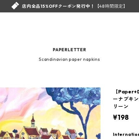
店内全品15%OFFクーポン発行中！
【48時間限定】
PAPERLETTER
Scandinavian paper napkins
【Paper
ーナプキン Po
リーン
¥198
Internatio