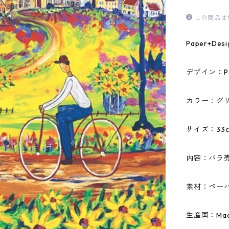
この商品は
Paper+D
デザイン：Portc
カラー：グ
サイズ：33c
内容：バラ
素材：ペーパ
生産国：Made