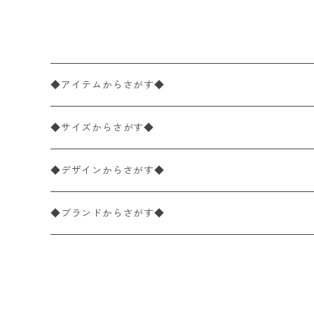
e Sunflower Pickers グリ
ーン
◆アイテムからさがす◆
ペーパーナプキン2枚バラ売り
◆サイズからさがす◆
ペーパーナプキン1枚バラ売り
33×33cm（ランチサイズ）
◆デザインからさがす◆
バラ売り
ペーパーナプキン20枚入りパック
25×25cm（カクテルサイズ）
花柄
◆ブランドからさがす◆
パック売り
バラ売り
ペーパーナプキン10枚入りパック
40×40cm（ディナーサイズ）
植物・グリーン柄
ドイツ製 IHR/イア
◆デコパージュ用品からさがす◆
パック売り
バラ売り
ランチサイズ
ライスペーパー
21×21cm（ポケットサイズ）
動物・鳥・昆虫・蝶柄
ドイツ製 Ambiente/アンビエンテ
デコパージュ液
◆北欧雑貨からさがす◆