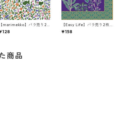
【marimekko】バラ売り2
【Easy Life】バラ売り2枚
枚 ランチサイズ ペーパーナ
ランチサイズ ペーパーナプ
¥128
¥158
プキン RANTANIITTY グリー
キン Imperial Peacock パ
ン
ープルxパールゴールド
した商品