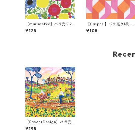
【marimekko】バラ売り2
【Caspari】バラ売り1枚 ラ
枚 ランチサイズ ペーパーナ
ンチサイズ ペーパーナプキ
¥128
¥108
プキン SITRUUNAPUU ピン
ン COLOR THEORY ピンク
ク
Rec
【Paper+Design】バラ売
り2枚 ランチサイズ ペーパ
¥198
ーナプキン Portchie Art Th