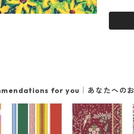
mmendations for you｜あなたへ