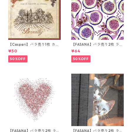
【Caspari】バラ売り1枚 カク
【FASANA】バラ売り2枚 ラン
テルサイズ ペーパーナプキン
チサイズ ペーパーナプキン Fr
¥50
¥64
Wine Labels ベージュ
esh passion fruits ホワイト
50%OFF
50%OFF
【FASANA】バラ売り2枚 ラン
【FASANA】バラ売り2枚 ラン