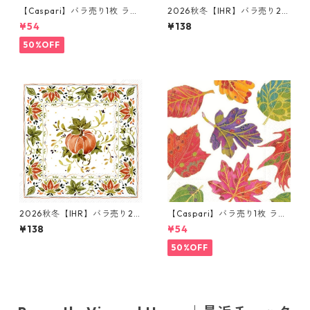
【Caspari】バラ売り1枚 ラン
2026秋冬【IHR】バラ売り2枚
チサイズ ペーパーナプキン D
ランチサイズ ペーパーナプキ
¥54
¥138
eck The Halls パールホワイト
ン Louie ホワイト
50%OFF
2026秋冬【IHR】バラ売り2枚
【Caspari】バラ売り1枚 ラン
ランチサイズ ペーパーナプキ
チサイズ ペーパーナプキン Je
¥138
¥54
ン Pumpkins with Ornament
welwd Autumn アイボリー
s クリーム
50%OFF