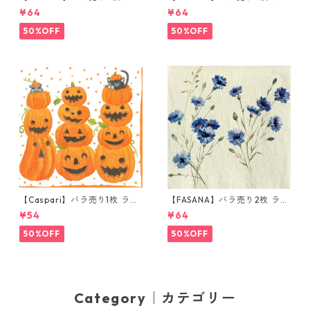
チサイズ ペーパーナプキン Gl
チサイズ ペーパーナプキン Th
¥64
¥64
itter love ホワイト
ree Friends グレー
50%OFF
50%OFF
【Caspari】バラ売り1枚 ラン
【FASANA】バラ売り2枚 ラン
チサイズ ペーパーナプキン JA
チサイズ ペーパーナプキン Co
¥54
¥64
CK O'LANTERNS ホワイト
rnflower ナチュラル
50%OFF
50%OFF
Category｜カテゴリー