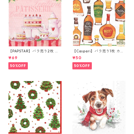
【PAPSTAR】バラ売り2枚 ラ
【Caspari】バラ売り1枚 カク
ンチサイズ ペーパーナプキン
テルサイズ ペーパーナプキン
¥69
¥50
patisserie ピンク
Whiskey Tasting ホワイト
50%OFF
50%OFF