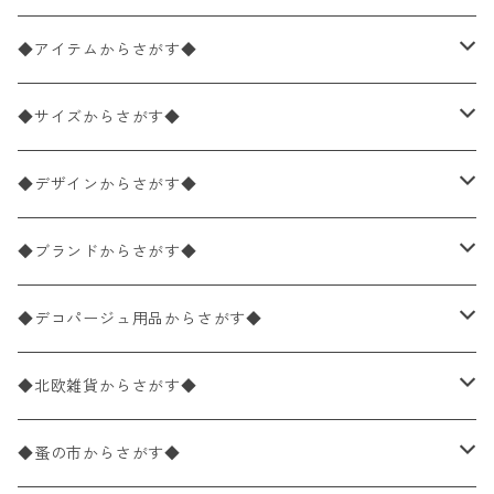
◆アイテムからさがす◆
ペーパーナプキン2枚バラ売り
◆サイズからさがす◆
ペーパーナプキン1枚バラ売り
33×33cm（ランチサイズ）
◆デザインからさがす◆
バラ売り
ペーパーナプキン20枚入りパック
25×25cm（カクテルサイズ）
花柄
◆ブランドからさがす◆
パック売り
バラ売り
ペーパーナプキン10枚入りパック
40×40cm（ディナーサイズ）
植物・グリーン柄
ドイツ製 IHR/イア
◆デコパージュ用品からさがす◆
パック売り
バラ売り
ランチサイズ
ライスペーパー
21×21cm（ポケットサイズ）
動物・鳥・昆虫・蝶柄
ドイツ製 Ambiente/アンビエンテ
デコパージュ液
◆北欧雑貨からさがす◆
パック売り
カクテルサイズ
バラ売り
ランチサイズ
ペーパーリネンナプキン
33cm（ラウンド）
海・魚柄
ドイツ製 Paperproducts Design
デコパージュ下地
シリコンモールド
◆蚤の市からさがす◆