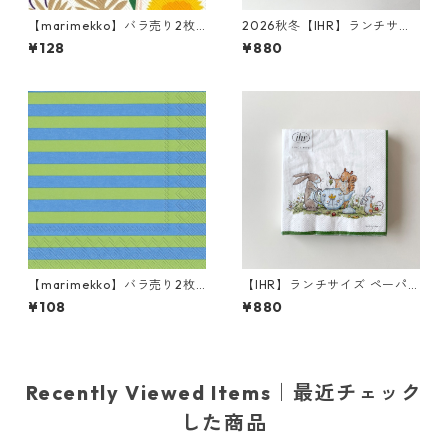
【marimekko】バラ売り2枚
2026秋冬【IHR】ランチサイ
ランチサイズ ペーパーナプキ
ズ ペーパーナプキン PLAYING
¥128
¥880
ン PIKKUKELLUKKA ホワイト
CATS ホワイト Anita Jeram
20枚入り
【marimekko】バラ売り2枚
【IHR】ランチサイズ ペーパ
カクテルサイズ ペーパーナプ
ーナプキン TEA TIME ホワイ
¥108
¥880
キン TASARAITA グリーン×ブ
ト Anita Jeram 20枚入り
ルー
Recently Viewed Items｜最近チェック
した商品