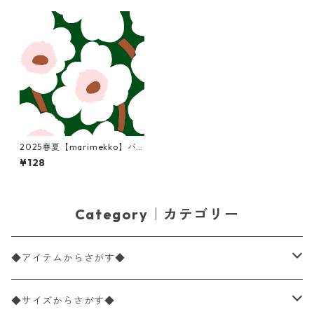
2025春夏【marimekko】バ
ラ売り2枚 ランチサイズ ペー
¥128
パーナプキン Unikko ダークグ
リーンxオフホワイト
Category｜カテゴリー
◆アイテムからさがす◆
ペーパーナプキン2枚バラ売り
◆サイズからさがす◆