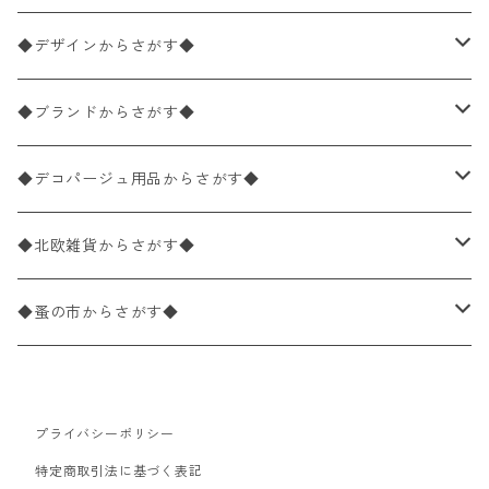
ペーパーナプキン1枚バラ売り
33×33cm（ランチサイズ）
◆デザインからさがす◆
バラ売り
ペーパーナプキン20枚入りパック
25×25cm（カクテルサイズ）
花柄
◆ブランドからさがす◆
パック売り
バラ売り
ペーパーナプキン10枚入りパック
40×40cm（ディナーサイズ）
植物・グリーン柄
ドイツ製 IHR/イア
◆デコパージュ用品からさがす◆
パック売り
バラ売り
ランチサイズ
ライスペーパー
21×21cm（ポケットサイズ）
動物・鳥・昆虫・蝶柄
ドイツ製 Ambiente/アンビエンテ
デコパージュ液
◆北欧雑貨からさがす◆
パック売り
カクテルサイズ
バラ売り
ランチサイズ
ペーパーリネンナプキン
33cm（ラウンド）
海・魚柄
ドイツ製 Paperproducts Design
デコパージュ下地
シリコンモールド
◆蚤の市からさがす◆
ラウンド
パック売り
カクテルサイズ
ランチサイズ
3Dデコパージュ
空・天気・星座柄
ドイツ製 FASANA/ファザナ
デコパージュ筆
エプロン
ペーパーナプキン
プライバシーポリシー
カクテルサイズ
ランチサイズ
ワックスペーパー
食べ物・フルーツ・野菜・ドリンク柄
ドイツ製 ti-flair/ティーフレア
デコパージュはさみ
トレイ
北欧雑貨
特定商取引法に基づく表記