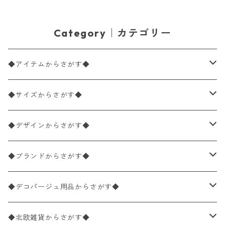
Category｜カテゴリー
◆アイテムからさがす◆
ペーパーナプキン2枚バラ売り
◆サイズからさがす◆
ペーパーナプキン1枚バラ売り
33×33cm（ランチサイズ）
◆デザインからさがす◆
バラ売り
ペーパーナプキン20枚入りパック
25×25cm（カクテルサイズ）
花柄
◆ブランドからさがす◆
パック売り
バラ売り
ペーパーナプキン10枚入りパック
40×40cm（ディナーサイズ）
植物・グリーン柄
ドイツ製 IHR/イア
◆デコパージュ用品からさがす◆
パック売り
バラ売り
ランチサイズ
ライスペーパー
21×21cm（ポケットサイズ）
動物・鳥・昆虫・蝶柄
ドイツ製 Ambiente/アンビエンテ
デコパージュ液
◆北欧雑貨からさがす◆