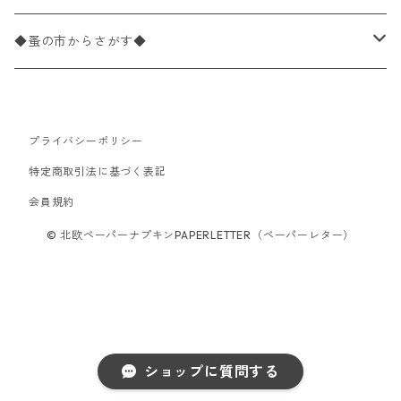
パック売り
カクテルサイズ
バラ売り
ランチサイズ
ペーパーリネンナプキン
33cm（ラウンド）
海・魚柄
ドイツ製 Paperproducts Design
デコパージュ下地
シリコンモールド
◆蚤の市からさがす◆
ラウンド
パック売り
カクテルサイズ
ランチサイズ
3Dデコパージュ
空・天気・星座柄
ドイツ製 FASANA/ファザナ
デコパージュ筆
エプロン
ペーパーナプキン
プライバシーポリシー
カクテルサイズ
ランチサイズ
ワックスペーパー
食べ物・フルーツ・野菜・ドリンク柄
ドイツ製 ti-flair/ティーフレア
デコパージュはさみ
トレイ
北欧雑貨
特定商取引法に基づく表記
カクテルサイズ
ランチサイズ
会員規約
デコパージュ用品
食器・カトラリー柄
ドイツ製 PAW/パウ
3Dデコパージュ
ポスター・カレンダー
デコパージュ用品
© 北欧ペーパーナプキンPAPERLETTER（ペーパーレター）
カクテルサイズ
ランチサイズ
シリコンモールド
洋服・靴柄
ドイツ製 Daisy/デイジー
コーティング液
バッグ
カクテルサイズ
ランチサイズ
北欧雑貨
羽根・文具・雑貨柄
ドイツ製 Maki/マキ
刺繍枠・フレーム・ディスプレイ用品
ラウンド
カクテルサイズ
ランチサイズ
乗り物柄
ドイツ製 Home Fashion
ショップに質問する