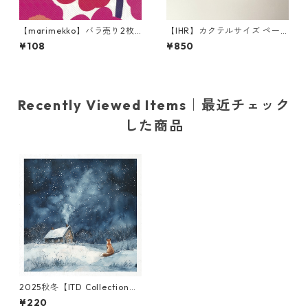
【marimekko】バラ売り2枚
【IHR】カクテルサイズ ペー
カクテルサイズ ペーパーナプ
パーナプキン EMOTION DOG
¥108
¥850
キン UNIKKO ホワイト×レッ
S ホワイト Anita Jeram 20枚
ド
入り
Recently Viewed Items｜最近チェック
した商品
2025秋冬【ITD Collection】
ミニサイズ ライスペーパー RS
¥220
M1781 デコパージュ