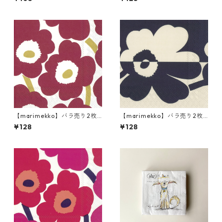
キン UNIKKO クリーム×レッ
ン UNIKKO ホワイト×ゴール
ド
ド
【marimekko】バラ売り2枚
【marimekko】バラ売り2枚
ランチサイズ ペーパーナプキ
ランチサイズ ペーパーナプキ
¥128
¥128
ン UNIKKO ダークレッドxゴ
ン SUUR UNIKKO リネンxブル
ールド
ー