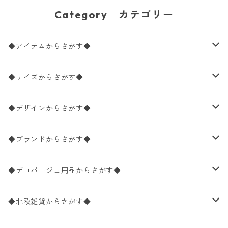
Category｜カテゴリー
◆アイテムからさがす◆
ペーパーナプキン2枚バラ売り
◆サイズからさがす◆
ペーパーナプキン1枚バラ売り
33×33cm（ランチサイズ）
◆デザインからさがす◆
バラ売り
ペーパーナプキン20枚入りパック
25×25cm（カクテルサイズ）
花柄
◆ブランドからさがす◆
パック売り
バラ売り
ペーパーナプキン10枚入りパック
40×40cm（ディナーサイズ）
植物・グリーン柄
ドイツ製 IHR/イア
◆デコパージュ用品からさがす◆
パック売り
バラ売り
ランチサイズ
ライスペーパー
21×21cm（ポケットサイズ）
動物・鳥・昆虫・蝶柄
ドイツ製 Ambiente/アンビエンテ
デコパージュ液
◆北欧雑貨からさがす◆