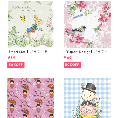
【Meri Meri】バラ売り1枚 カ
【Paper+Design】バラ売り2
クテルサイズ ペーパーナプキ
枚 ランチサイズ ペーパーナプ
¥69
¥69
ン Peter Rabbit In The Gard
キン Sweet bird ローズ
en クリーム ピーターラビット
50%OFF
50%OFF