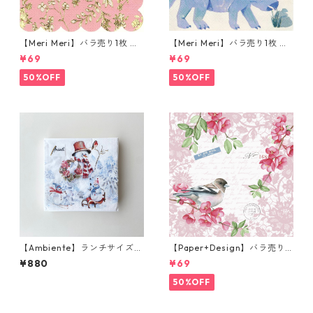
【Meri Meri】バラ売り1枚 カ
【Meri Meri】バラ売り1枚 カ
クテルサイズ ペーパーナプキ
クテルサイズ ペーパーナプキ
¥69
¥69
ン English Garden Lace ピン
ン Dinasor Kingdam クリー
ク
ムxブルー
50%OFF
50%OFF
【Ambiente】ランチサイズ
【Paper+Design】バラ売り2
ペーパーナプキン Sporty sno
枚 ランチサイズ ペーパーナプ
¥880
¥69
wmen ホワイト 20枚入り
キン Sweet bird ローズ
50%OFF