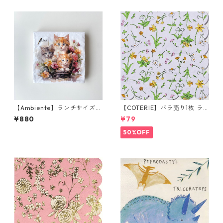
【Ambiente】ランチサイズ
【COTERIE】バラ売り1枚 ラ
ペーパーナプキン Kittens in
ンチサイズ ペーパーナプキン
¥880
¥79
basket ホワイト 20枚入り
Guess How Much I Love You
ブルー Anita Jeram アニタ・
50%OFF
ジェラーム