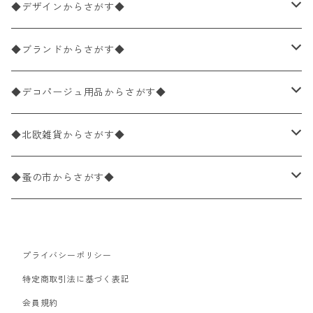
ペーパーナプキン1枚バラ売り
33×33cm（ランチサイズ）
◆デザインからさがす◆
バラ売り
ペーパーナプキン20枚入りパック
25×25cm（カクテルサイズ）
花柄
◆ブランドからさがす◆
パック売り
バラ売り
ペーパーナプキン10枚入りパック
40×40cm（ディナーサイズ）
植物・グリーン柄
ドイツ製 IHR/イア
◆デコパージュ用品からさがす◆
パック売り
バラ売り
ランチサイズ
ライスペーパー
21×21cm（ポケットサイズ）
動物・鳥・昆虫・蝶柄
ドイツ製 Ambiente/アンビエンテ
デコパージュ液
◆北欧雑貨からさがす◆
パック売り
カクテルサイズ
バラ売り
ランチサイズ
ペーパーリネンナプキン
33cm（ラウンド）
海・魚柄
ドイツ製 Paperproducts Design
デコパージュ下地
シリコンモールド
◆蚤の市からさがす◆
ラウンド
パック売り
カクテルサイズ
ランチサイズ
3Dデコパージュ
空・天気・星座柄
ドイツ製 FASANA/ファザナ
デコパージュ筆
エプロン
ペーパーナプキン
プライバシーポリシー
カクテルサイズ
ランチサイズ
ワックスペーパー
食べ物・フルーツ・野菜・ドリンク柄
ドイツ製 ti-flair/ティーフレア
デコパージュはさみ
トレイ
北欧雑貨
特定商取引法に基づく表記
カクテルサイズ
ランチサイズ
会員規約
デコパージュ用品
食器・カトラリー柄
ドイツ製 PAW/パウ
3Dデコパージュ
ポスター・カレンダー
デコパージュ用品