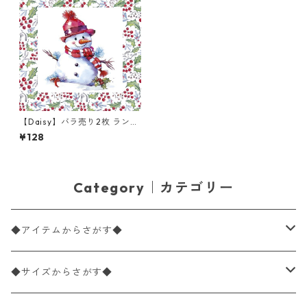
【Daisy】バラ売り2枚 ランチ
サイズ ペーパーナプキン Hap
¥128
py Snowmen in Hollyberry F
rame ホワイト
Category｜カテゴリー
◆アイテムからさがす◆
ペーパーナプキン2枚バラ売り
◆サイズからさがす◆