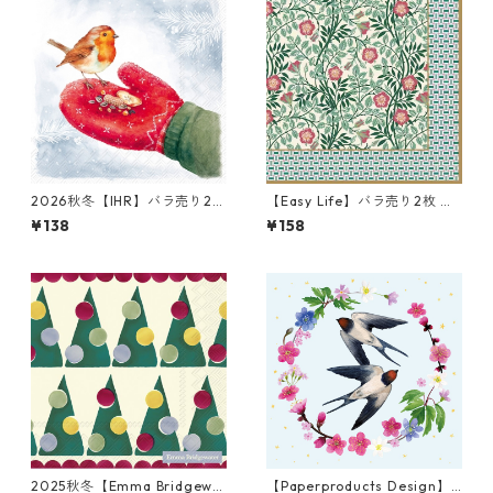
2026秋冬【IHR】バラ売り2枚
【Easy Life】バラ売り2枚 ラ
ランチサイズ ペーパーナプキ
ンチサイズ ペーパーナプキン
¥138
¥158
ン Feeding Robin レッド
Floral Fantasy グリーン
2025秋冬【Emma Bridgewa
【Paperproducts Design】