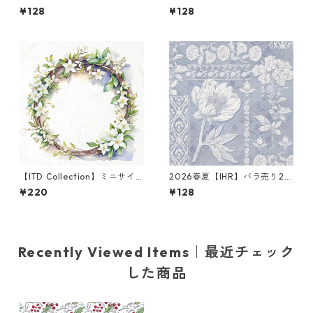
ter】バラ売り2枚 ランチサイ
バラ売り2枚 ランチサイズ ペ
¥128
¥128
ズ ペーパーナプキン POLKA T
ーパーナプキン Romantique
REES クリーム
ブルー
【ITD Collection】ミニサイ
2026春夏【IHR】バラ売り2枚
ズ ライスペーパー RSM1252
ランチサイズ ペーパーナプキ
¥220
¥128
デコパージュ
ン ELOISE ライトブルー
Recently Viewed Items｜最近チェック
した商品