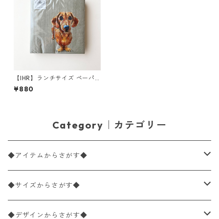
【IHR】ランチサイズ ペーパ
ーナプキン DOG BUDDY リネ
¥880
ン 20枚入り
Category｜カテゴリー
◆アイテムからさがす◆
ペーパーナプキン2枚バラ売り
◆サイズからさがす◆
ペーパーナプキン1枚バラ売り
33×33cm（ランチサイズ）
◆デザインからさがす◆