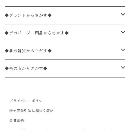
バラ売り
ペーパーナプキン20枚入りパック
25×25cm（カクテルサイズ）
花柄
◆ブランドからさがす◆
パック売り
バラ売り
ペーパーナプキン10枚入りパック
40×40cm（ディナーサイズ）
植物・グリーン柄
ドイツ製 IHR/イア
◆デコパージュ用品からさがす◆
パック売り
バラ売り
ランチサイズ
ライスペーパー
21×21cm（ポケットサイズ）
動物・鳥・昆虫・蝶柄
ドイツ製 Ambiente/アンビエンテ
デコパージュ液
◆北欧雑貨からさがす◆
パック売り
カクテルサイズ
バラ売り
ランチサイズ
ペーパーリネンナプキン
33cm（ラウンド）
海・魚柄
ドイツ製 Paperproducts Design
デコパージュ下地
シリコンモールド
◆蚤の市からさがす◆
ラウンド
パック売り
カクテルサイズ
ランチサイズ
3Dデコパージュ
空・天気・星座柄
ドイツ製 FASANA/ファザナ
デコパージュ筆
エプロン
ペーパーナプキン
プライバシーポリシー
カクテルサイズ
ランチサイズ
ワックスペーパー
食べ物・フルーツ・野菜・ドリンク柄
ドイツ製 ti-flair/ティーフレア
デコパージュはさみ
トレイ
北欧雑貨
特定商取引法に基づく表記
カクテルサイズ
ランチサイズ
会員規約
デコパージュ用品
食器・カトラリー柄
ドイツ製 PAW/パウ
3Dデコパージュ
ポスター・カレンダー
デコパージュ用品