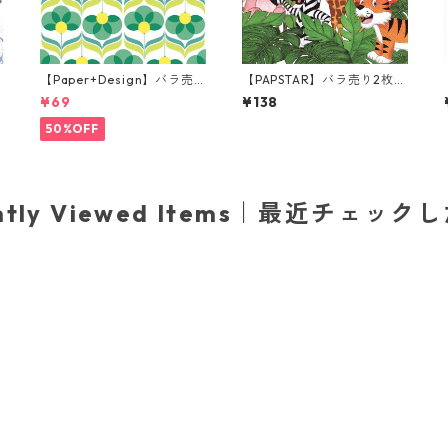
【Paper+Design】バラ売
【PAPSTAR】バラ売り2枚
り2枚 ランチサイズ ペーパ
ランチサイズ ペーパーナプ
¥69
¥138
ト
ーナプキン Geo Flowers グ
キン Jungle ホワイト
リーン
50%OFF
ently Viewed Items｜最近チェック