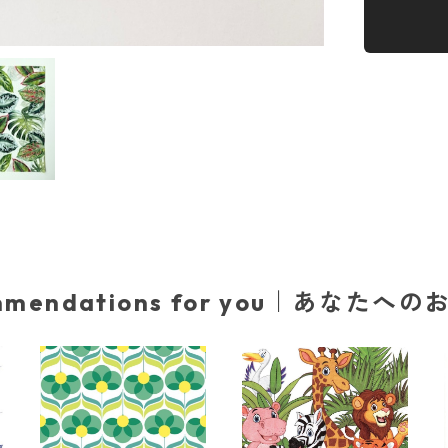
mmendations for you｜あなたへ