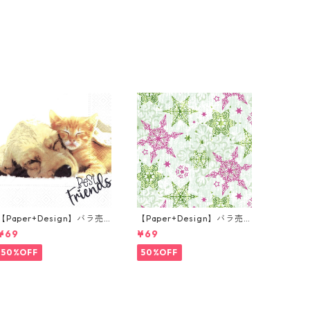
【Paper+Design】バラ売
【Paper+Design】バラ売
り2枚 ランチサイズ ペーパ
り2枚 ランチサイズ ペーパ
¥69
¥69
ーナプキン Dog & Cat ホワ
ーナプキン DELICATE STAR
イト
S グリーン
50%OFF
50%OFF