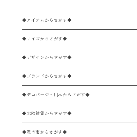
◆アイテムからさがす◆
ペーパーナプキン2枚バラ売り
◆サイズからさがす◆
ペーパーナプキン1枚バラ売り
33×33cm（ランチサイズ）
◆デザインからさがす◆
バラ売り
ペーパーナプキン20枚入りパック
25×25cm（カクテルサイズ）
花柄
◆ブランドからさがす◆
パック売り
バラ売り
ペーパーナプキン10枚入りパック
40×40cm（ディナーサイズ）
植物・グリーン柄
ドイツ製 IHR/イア
◆デコパージュ用品からさがす◆
パック売り
バラ売り
ランチサイズ
ライスペーパー
21×21cm（ポケットサイズ）
動物・鳥・昆虫・蝶柄
ドイツ製 Ambiente/アンビエンテ
デコパージュ液
◆北欧雑貨からさがす◆
パック売り
カクテルサイズ
バラ売り
ランチサイズ
ペーパーリネンナプキン
33cm（ラウンド）
海・魚柄
ドイツ製 Paperproducts Design
デコパージュ下地
シリコンモールド
◆蚤の市からさがす◆