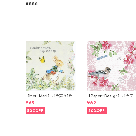
ーナプキン EXOTIC LEAVES
¥880
ライトグレー 20枚入り
【Meri Meri】バラ売り1枚
【Paper+Design】バラ売
カクテルサイズ ペーパーナ
り2枚 ランチサイズ ペーパ
¥69
¥69
プキン Peter Rabbit In The
ーナプキン Sweet bird ロ
Garden クリーム ピーター
ズ
50%OFF
50%OFF
ラビット