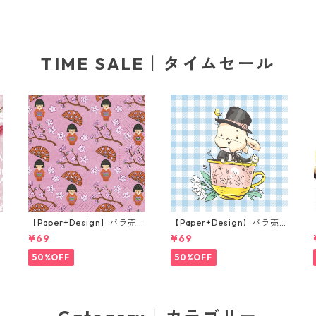
TIME SALE｜タイムセール
【Paper+Design】バラ売
【Paper+Design】バラ売
り2枚 ランチサイズ ペーパ
り2枚 ランチサイズ ペーパ
¥69
¥69
ー
ーナプキン LITTLE GEISHA
ーナプキン Easter Cup ラ
ピンク
イトブルー
50%OFF
50%OFF