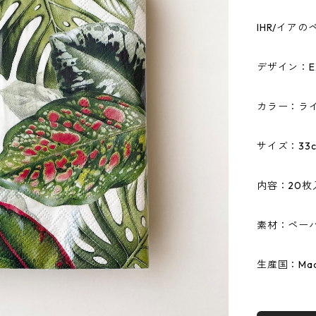
IHR/イア
デザイン：EXO
カラー：ラ
サイズ：33c
内容：20枚
素材：ペーパ
生産国：Made