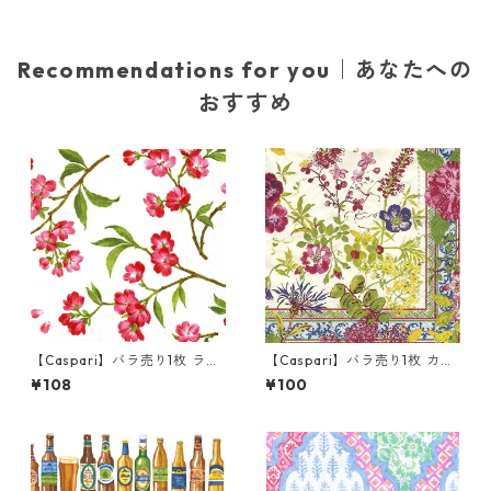
Recommendations for you｜あなたへの
おすすめ
【Caspari】バラ売り1枚 ラン
【Caspari】バラ売り1枚 カク
チサイズ ペーパーナプキン Ch
テルサイズ ペーパーナプキン
¥108
¥100
erry Blossoms ホワイト
MILLEFLEURS アイボリー Gie
n