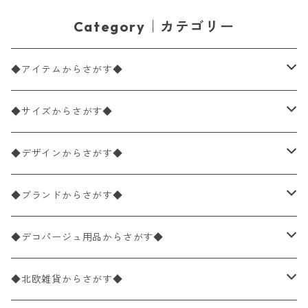
Category｜カテゴリー
◆アイテムからさがす◆
ペーパーナプキン2枚バラ売り
◆サイズからさがす◆
ペーパーナプキン1枚バラ売り
33×33cm（ランチサイズ）
◆デザインからさがす◆
バラ売り
ペーパーナプキン20枚入りパック
25×25cm（カクテルサイズ）
花柄
◆ブランドからさがす◆
パック売り
バラ売り
ペーパーナプキン10枚入りパック
40×40cm（ディナーサイズ）
植物・グリーン柄
ドイツ製 IHR/イア
◆デコパージュ用品からさがす◆
パック売り
バラ売り
ランチサイズ
ライスペーパー
21×21cm（ポケットサイズ）
動物・鳥・昆虫・蝶柄
ドイツ製 Ambiente/アンビエンテ
デコパージュ液
◆北欧雑貨からさがす◆