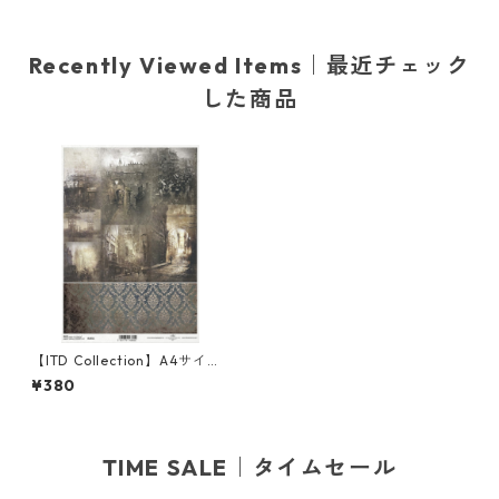
Recently Viewed Items｜最近チェック
した商品
【ITD Collection】A4サイズ
ライスペーパー R1932 デコパ
¥380
ージュ
TIME SALE｜タイムセール