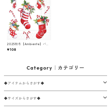
2025秋冬【Ambiente】バラ
売り2枚 カクテルサイズ ペー
¥108
パーナプキン X-Mas stockin
gs ホワイト
Category｜カテゴリー
◆アイテムからさがす◆
ペーパーナプキン2枚バラ売り
◆サイズからさがす◆