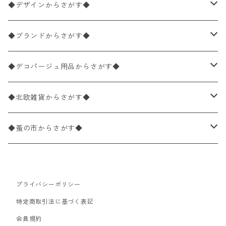
ペーパーナプキン1枚バラ売り
33×33cm（ランチサイズ）
◆デザインからさがす◆
バラ売り
ペーパーナプキン20枚入りパック
25×25cm（カクテルサイズ）
花柄
◆ブランドからさがす◆
パック売り
バラ売り
ペーパーナプキン10枚入りパック
40×40cm（ディナーサイズ）
植物・グリーン柄
ドイツ製 IHR/イア
◆デコパージュ用品からさがす◆
パック売り
バラ売り
ランチサイズ
ライスペーパー
21×21cm（ポケットサイズ）
動物・鳥・昆虫・蝶柄
ドイツ製 Ambiente/アンビエンテ
デコパージュ液
◆北欧雑貨からさがす◆
パック売り
カクテルサイズ
バラ売り
ランチサイズ
ペーパーリネンナプキン
33cm（ラウンド）
海・魚柄
ドイツ製 Paperproducts Design
デコパージュ下地
シリコンモールド
◆蚤の市からさがす◆
ラウンド
パック売り
カクテルサイズ
ランチサイズ
3Dデコパージュ
空・天気・星座柄
ドイツ製 FASANA/ファザナ
デコパージュ筆
エプロン
ペーパーナプキン
プライバシーポリシー
カクテルサイズ
ランチサイズ
ワックスペーパー
食べ物・フルーツ・野菜・ドリンク柄
ドイツ製 ti-flair/ティーフレア
デコパージュはさみ
トレイ
北欧雑貨
特定商取引法に基づく表記
カクテルサイズ
ランチサイズ
会員規約
デコパージュ用品
食器・カトラリー柄
ドイツ製 PAW/パウ
3Dデコパージュ
ポスター・カレンダー
デコパージュ用品