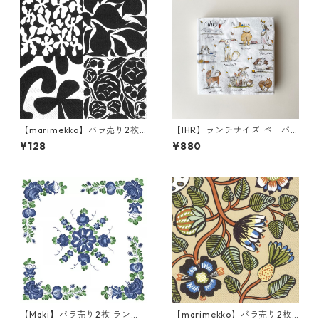
【marimekko】バラ売り2枚
【IHR】ランチサイズ ペーパ
ランチサイズ ペーパーナプキ
ーナプキン EMOTION DOGS
¥128
¥880
ン RUUDUT ブラック
ホワイト Anita Jeram 20枚
入り
【Maki】バラ売り2枚 ランチ
【marimekko】バラ売り2枚