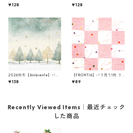
サイズ ペーパーナプキン Kuja
ランチサイズ ペーパーナプキ
¥128
¥128
wy Pattern ブルー
ン TIARA クリーム
2026秋冬【Ambiente】バラ
【FRONTIA】バラ売り1枚 ラ
売り2枚 ランチサイズ ペーパ
ンチサイズ ペーパーナプキン
¥138
¥89
ーナプキン Starry Sky グリー
市松 ホワイト×ピンク
ン
Recently Viewed Items｜最近チェック
した商品