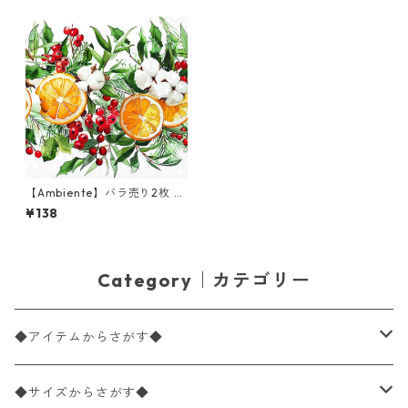
【Ambiente】バラ売り2枚 ラ
ンチサイズ ペーパーナプキン
¥138
Winter oranges ホワイト
Category｜カテゴリー
◆アイテムからさがす◆
ペーパーナプキン2枚バラ売り
◆サイズからさがす◆