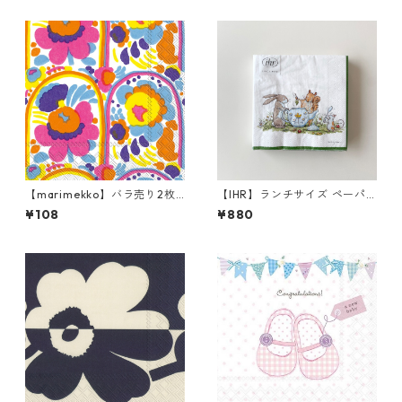
【marimekko】バラ売り2枚
【IHR】ランチサイズ ペーパ
カクテルサイズ ペーパーナプ
ーナプキン TEA TIME ホワイ
¥108
¥880
キン KARUSELLI ホワイト
ト Anita Jeram 20枚入り