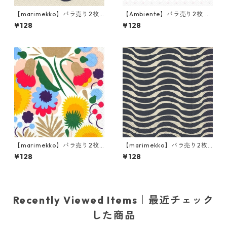
【marimekko】バラ売り2枚
【Ambiente】バラ売り2枚 ラ
ランチサイズ ペーパーナプキ
ンチサイズ ペーパーナプキン
¥128
¥128
ン SUUR UNIKKO リネンxブル
Baby Shoes ピンク
ー
【marimekko】バラ売り2枚
【marimekko】バラ売り2枚
ランチサイズ ペーパーナプキ
ランチサイズ ペーパーナプキ
¥128
¥128
ン PIKKUKELLUKKA ホワイト
ン PALKO クリームxブルー
Recently Viewed Items｜最近チェック
した商品