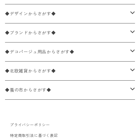
ペーパーナプキン1枚バラ売り
33×33cm（ランチサイズ）
◆デザインからさがす◆
バラ売り
ペーパーナプキン20枚入りパック
25×25cm（カクテルサイズ）
花柄
◆ブランドからさがす◆
パック売り
バラ売り
ペーパーナプキン10枚入りパック
40×40cm（ディナーサイズ）
植物・グリーン柄
ドイツ製 IHR/イア
◆デコパージュ用品からさがす◆
パック売り
バラ売り
ランチサイズ
ライスペーパー
21×21cm（ポケットサイズ）
動物・鳥・昆虫・蝶柄
ドイツ製 Ambiente/アンビエンテ
デコパージュ液
◆北欧雑貨からさがす◆
パック売り
カクテルサイズ
バラ売り
ランチサイズ
ペーパーリネンナプキン
33cm（ラウンド）
海・魚柄
ドイツ製 Paperproducts Design
デコパージュ下地
シリコンモールド
◆蚤の市からさがす◆
ラウンド
パック売り
カクテルサイズ
ランチサイズ
3Dデコパージュ
空・天気・星座柄
ドイツ製 FASANA/ファザナ
デコパージュ筆
エプロン
ペーパーナプキン
プライバシーポリシー
カクテルサイズ
ランチサイズ
ワックスペーパー
食べ物・フルーツ・野菜・ドリンク柄
ドイツ製 ti-flair/ティーフレア
デコパージュはさみ
トレイ
北欧雑貨
特定商取引法に基づく表記