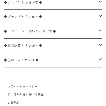
ペーパーナプキン1枚バラ売り
33×33cm（ランチサイズ）
◆デザインからさがす◆
バラ売り
ペーパーナプキン20枚入りパック
25×25cm（カクテルサイズ）
花柄
◆ブランドからさがす◆
パック売り
バラ売り
ペーパーナプキン10枚入りパック
40×40cm（ディナーサイズ）
植物・グリーン柄
ドイツ製 IHR/イア
◆デコパージュ用品からさがす◆
パック売り
バラ売り
ランチサイズ
ライスペーパー
21×21cm（ポケットサイズ）
動物・鳥・昆虫・蝶柄
ドイツ製 Ambiente/アンビエンテ
デコパージュ液
◆北欧雑貨からさがす◆
パック売り
カクテルサイズ
バラ売り
ランチサイズ
ペーパーリネンナプキン
33cm（ラウンド）
海・魚柄
ドイツ製 Paperproducts Design
デコパージュ下地
シリコンモールド
◆蚤の市からさがす◆
ラウンド
パック売り
カクテルサイズ
ランチサイズ
3Dデコパージュ
空・天気・星座柄
ドイツ製 FASANA/ファザナ
デコパージュ筆
エプロン
ペーパーナプキン
プライバシーポリシー
カクテルサイズ
ランチサイズ
ワックスペーパー
食べ物・フルーツ・野菜・ドリンク柄
ドイツ製 ti-flair/ティーフレア
デコパージュはさみ
トレイ
北欧雑貨
特定商取引法に基づく表記
カクテルサイズ
ランチサイズ
会員規約
デコパージュ用品
食器・カトラリー柄
ドイツ製 PAW/パウ
3Dデコパージュ
ポスター・カレンダー
デコパージュ用品