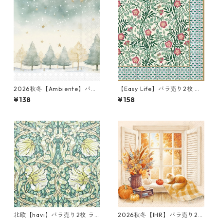
2026秋冬【Ambiente】バラ
【Easy Life】バラ売り2枚 ラ
売り2枚 ランチサイズ ペーパ
ンチサイズ ペーパーナプキン
¥138
¥158
ーナプキン Starry Sky グリー
Floral Fantasy グリーン
ン
北欧【havi】バラ売り2枚 ラ
2026秋冬【IHR】バラ売り2枚