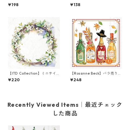
ンチサイズ ペーパーナプキン
ランチサイズ ペーパーナプキ
¥198
¥138
Pimpernel グリーン William
ン Cozy Fall View クリーム
Morris ウィリアム・モリス
【ITD Collection】ミニサイ
【Rosanne Beck】バラ売り2
ズ ライスペーパー RSM1252
枚 カクテルサイズ ペーパーナ
¥220
¥248
デコパージュ
プキン Fall Bottles ホワイト
Recently Viewed Items｜最近チェック
した商品