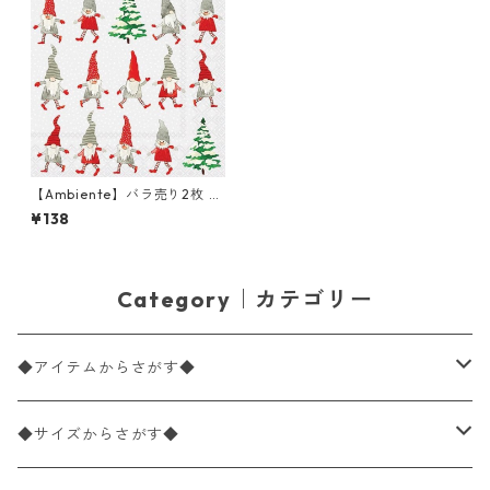
【Ambiente】バラ売り2枚 ラ
ンチサイズ ペーパーナプキン
¥138
Dancing gnomes ライトグレ
ー
Category｜カテゴリー
◆アイテムからさがす◆
ペーパーナプキン2枚バラ売り
◆サイズからさがす◆