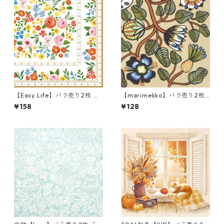
【Easy Life】バラ売り2枚 ラ
【marimekko】バラ売り2枚
ンチサイズ ペーパーナプキン
ランチサイズ ペーパーナプキ
¥158
¥128
BOHO FLOWERS ホワイトxパ
ン TIARA クリーム
ールゴールド