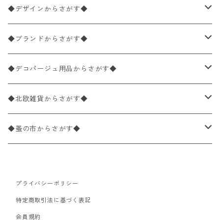
ペーパーナプキン1枚バラ売り
33×33cm（ランチサイズ）
◆デザインからさがす◆
バラ売り
ペーパーナプキン20枚入りパック
25×25cm（カクテルサイズ）
花柄
◆ブランドからさがす◆
パック売り
バラ売り
ペーパーナプキン10枚入りパック
40×40cm（ディナーサイズ）
植物・グリーン柄
ドイツ製 IHR/イア
◆デコパージュ用品からさがす◆
パック売り
バラ売り
ランチサイズ
ライスペーパー
21×21cm（ポケットサイズ）
動物・鳥・昆虫・蝶柄
ドイツ製 Ambiente/アンビエンテ
デコパージュ液
◆北欧雑貨からさがす◆
パック売り
カクテルサイズ
バラ売り
ランチサイズ
ペーパーリネンナプキン
33cm（ラウンド）
海・魚柄
ドイツ製 Paperproducts Design
デコパージュ下地
シリコンモールド
◆蚤の市からさがす◆
ラウンド
パック売り
カクテルサイズ
ランチサイズ
3Dデコパージュ
空・天気・星座柄
ドイツ製 FASANA/ファザナ
デコパージュ筆
エプロン
ペーパーナプキン
プライバシーポリシー
カクテルサイズ
ランチサイズ
ワックスペーパー
食べ物・フルーツ・野菜・ドリンク柄
ドイツ製 ti-flair/ティーフレア
デコパージュはさみ
トレイ
北欧雑貨
特定商取引法に基づく表記
カクテルサイズ
ランチサイズ
会員規約
デコパージュ用品
食器・カトラリー柄
ドイツ製 PAW/パウ
3Dデコパージュ
ポスター・カレンダー
デコパージュ用品