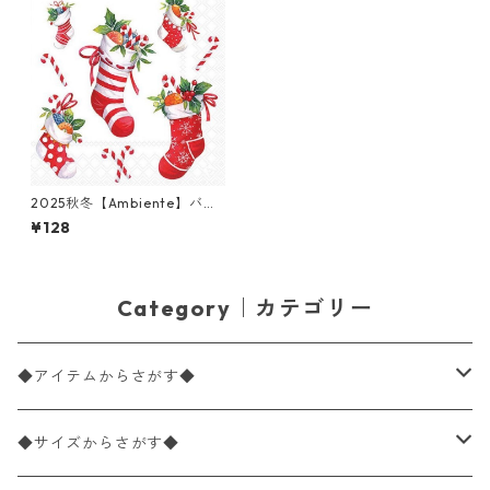
2025秋冬【Ambiente】バラ
売り2枚 ランチサイズ ペーパ
¥128
ーナプキン X-Mas stockings
ホワイト
Category｜カテゴリー
◆アイテムからさがす◆
ペーパーナプキン2枚バラ売り
◆サイズからさがす◆