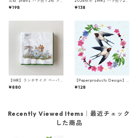
北欧【havi】バラ売り2枚 ラ
2026秋冬【IHR】バラ売り2枚
ンチサイズ ペーパーナプキン
ランチサイズ ペーパーナプキ
¥198
¥138
Bird & Anemone グリーン Wi
ン Cozy Fall View クリーム
lliam Morris ウィリアム・モ
リス
【IHR】ランチサイズ ペーパ
【Paperproducts Design】
ーナプキン TEA TIME ホワイ
バラ売り2枚 ランチサイズ ペ
¥880
¥128
ト Anita Jeram 20枚入り
ーパーナプキン Romantique
ブルー
Recently Viewed Items｜最近チェック
した商品