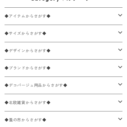
◆アイテムからさがす◆
ペーパーナプキン2枚バラ売り
◆サイズからさがす◆
ペーパーナプキン1枚バラ売り
33×33cm（ランチサイズ）
◆デザインからさがす◆
バラ売り
ペーパーナプキン20枚入りパック
25×25cm（カクテルサイズ）
花柄
◆ブランドからさがす◆
パック売り
バラ売り
ペーパーナプキン10枚入りパック
40×40cm（ディナーサイズ）
植物・グリーン柄
ドイツ製 IHR/イア
◆デコパージュ用品からさがす◆
パック売り
バラ売り
ランチサイズ
ライスペーパー
21×21cm（ポケットサイズ）
動物・鳥・昆虫・蝶柄
ドイツ製 Ambiente/アンビエンテ
デコパージュ液
◆北欧雑貨からさがす◆
パック売り
カクテルサイズ
バラ売り
ランチサイズ
ペーパーリネンナプキン
33cm（ラウンド）
海・魚柄
ドイツ製 Paperproducts Design
デコパージュ下地
シリコンモールド
◆蚤の市からさがす◆