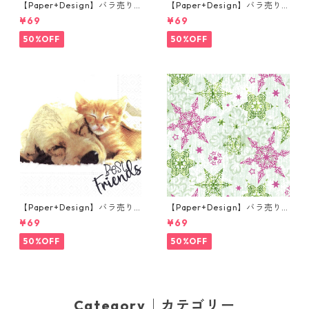
【Paper+Design】バラ売り2
【Paper+Design】バラ売り2
枚 ランチサイズ ペーパーナプ
枚 ランチサイズ ペーパーナプ
¥69
¥69
キン LITTLE GEISHA ピンク
キン Easter Cup ライトブル
ー
50%OFF
50%OFF
【Paper+Design】バラ売り2
【Paper+Design】バラ売り2
枚 ランチサイズ ペーパーナプ
枚 ランチサイズ ペーパーナプ
¥69
¥69
キン Dog & Cat ホワイト
キン DELICATE STARS グリー
ン
50%OFF
50%OFF
Category｜カテゴリー