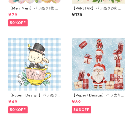
【Meri Meri】バラ売り1枚 ラ
【PAPSTAR】バラ売り2枚 ラ
ンチサイズ ペーパーナプキン
ンチサイズ ペーパーナプキン
¥79
¥138
Nathalie Lete FLORA ピンク
Flowery Bird クリーム
ナタリーレテ
50%OFF
【Paper+Design】バラ売り2
【Paper+Design】バラ売り2
枚 ランチサイズ ペーパーナプ
枚 ランチサイズ ペーパーナプ
¥69
¥69
キン Easter Cup ライトブル
キン Santas helpers ライト
ー
ブルー
50%OFF
50%OFF