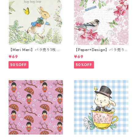
【Meri Meri】バラ売り1枚 カ
【Paper+Design】バラ売り2
クテルサイズ ペーパーナプキ
枚 ランチサイズ ペーパーナプ
¥69
¥69
ン Peter Rabbit In The Gard
キン Sweet bird ローズ
en クリーム ピーターラビット
50%OFF
50%OFF