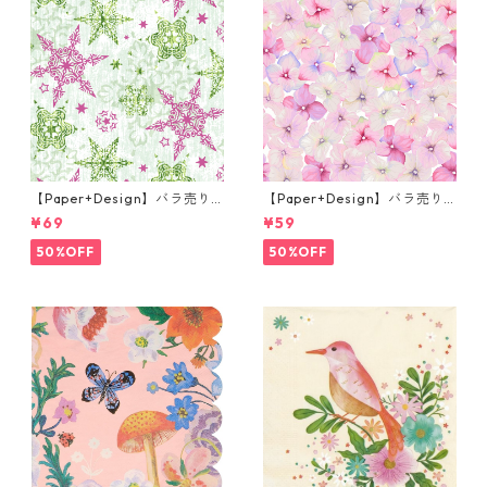
【Paper+Design】バラ売り2
【Paper+Design】バラ売り2
枚 ランチサイズ ペーパーナプ
枚 カクテルサイズ ペーパーナ
¥69
¥59
キン DELICATE STARS グリー
プキン Small blossoms ピン
ン
ク
50%OFF
50%OFF