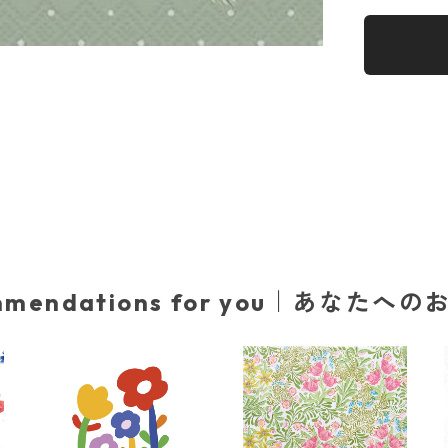
mmendations for you｜あなたへ