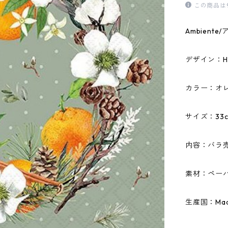
この商品は
Ambien
デザイン：Hell
カラー：オ
サイズ：33c
内容：バラ
素材：ペーパ
生産国：Made