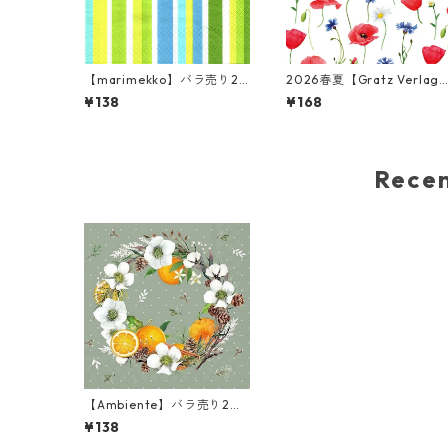
【marimekko】バラ売り2
2026春夏【Gratz Verlag
枚 ランチサイズ ペーパーナ
バラ売り2枚 カクテルサイ
¥138
¥168
プキン ONNELLINEN グリー
ペーパーナプキン Blumen
ン フィンランド製
eer ホワイト
Rec
【Ambiente】バラ売り2枚
ランチサイズ ペーパーナプ
¥138
キン Helleborus and oran