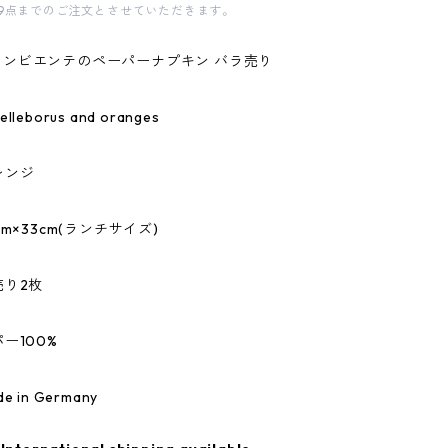
9点までのご注文とさせていただきます。
te/アンビエンテのペーパーナプキン バラ売り
eborus and oranges
レンジ
m×33cm(ランチサイズ)
売り2枚
ー100%
 in Germany