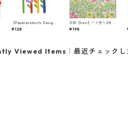
】
【Paperproducts Desig
北欧【havi】バラ売り2枚 ラ
ズ
n】バラ売り2枚 ランチサイ
ンチサイズ ペーパーナプキ
¥128
¥198
m
ズ ペーパーナプキン Super
ン Bower グリーン William
Flowers ホワイト
Morris ウィリアム・モリス
ently Viewed Items｜最近チェック