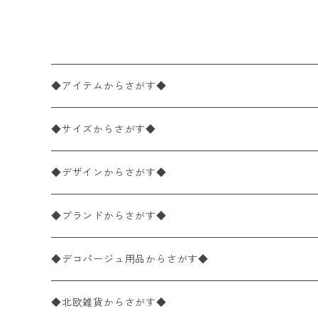
ges オレンジ
◆アイテムからさがす◆
ペーパーナプキン2枚バラ売り
◆サイズからさがす◆
ペーパーナプキン1枚バラ売り
33×33cm（ランチサイズ）
◆デザインからさがす◆
バラ売り
ペーパーナプキン20枚入りパック
25×25cm（カクテルサイズ）
花柄
◆ブランドからさがす◆
パック売り
バラ売り
ペーパーナプキン10枚入りパック
40×40cm（ディナーサイズ）
植物・グリーン柄
ドイツ製 IHR/イア
◆デコパージュ用品からさがす◆
パック売り
バラ売り
ランチサイズ
ライスペーパー
21×21cm（ポケットサイズ）
動物・鳥・昆虫・蝶柄
ドイツ製 Ambiente/アンビエンテ
デコパージュ液
◆北欧雑貨からさがす◆