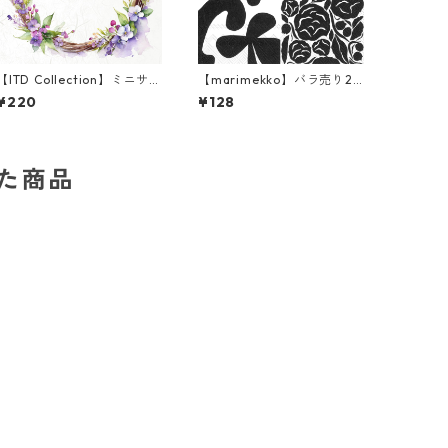
【ITD Collection】ミニサイ
【marimekko】バラ売り2
ズ ライスペーパー RSM1253
枚 ランチサイズ ペーパーナ
¥220
¥128
デコパージュ
プキン RUUDUT ブラック
した商品