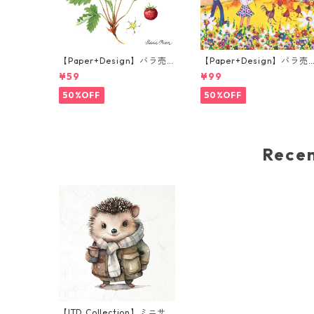
【Paper+Design】バラ売
【Paper+Design】バラ売
り2枚 カクテルサイズ ペー
り2枚 ランチサイズ ペーパ
¥59
¥99
パーナプキン WILD STRAW
ーナプキン Portchie Art B
BERRY ホワイト
y and Girl flying Kites イ
50%OFF
50%OFF
エロー
Rec
【ITD Collection】ミニサイ