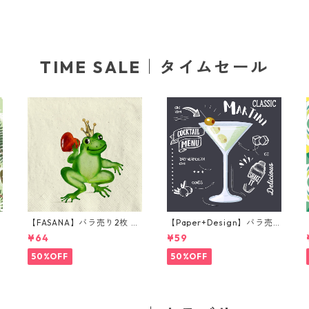
TIME SALE｜タイムセール
【FASANA】バラ売り2枚 ラ
【Paper+Design】バラ売
ンチサイズ ペーパーナプキ
り2枚 カクテルサイズ ペー
¥64
¥59
グ
ン Frog prince ナチュラル
パーナプキン Martini ブラ
ック
50%OFF
50%OFF