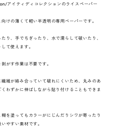
lection/アイティディコレクションのライスペーパー
ュ向けの薄くて軽い半透明の専用ペーパーです。
ったり、手でちぎったり、水で濡らして破いたり、
トして使えます。
を剥がす作業は不要です。
に繊維が絡み合っていて破れにくいため、丸みのあ
ごくわずかに伸ばしながら貼り付けることもできま
ュ糊を塗ってもカラーがにじんだりシワが寄ったり
扱いやすい素材です。