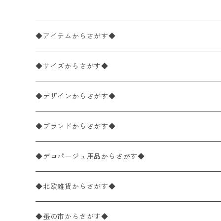
◆アイテムからさがす◆
ペーパーナプキン2枚バラ売り
◆サイズからさがす◆
ペーパーナプキン1枚バラ売り
33×33cm（ランチサイズ）
◆デザインからさがす◆
バラ売り
ペーパーナプキン20枚入りパック
25×25cm（カクテルサイズ）
花柄
◆ブランドからさがす◆
パック売り
バラ売り
ペーパーナプキン10枚入りパック
40×40cm（ディナーサイズ）
植物・グリーン柄
ドイツ製 IHR/イア
◆デコパージュ用品からさがす◆
パック売り
バラ売り
ランチサイズ
ライスペーパー
21×21cm（ポケットサイズ）
動物・鳥・昆虫・蝶柄
ドイツ製 Ambiente/アンビエンテ
デコパージュ液
◆北欧雑貨からさがす◆
パック売り
カクテルサイズ
バラ売り
ランチサイズ
ペーパーリネンナプキン
33cm（ラウンド）
海・魚柄
ドイツ製 Paperproducts Design
デコパージュ下地
シリコンモールド
◆蚤の市からさがす◆