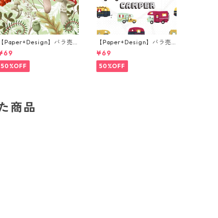
【Paper+Design】バラ売
【Paper+Design】バラ売
り2枚 ランチサイズ ペーパ
り2枚 ランチサイズ ペーパ
¥69
¥69
ーナプキン Forest Fungi グ
ーナプキン Happy Camper
リーン
ホワイト
50%OFF
50%OFF
した商品