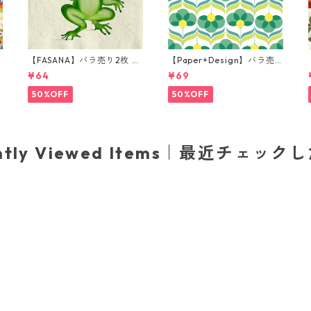
【FASANA】バラ売り2枚 ラ
【Paper+Design】バラ売
ンチサイズ ペーパーナプキ
り2枚 ランチサイズ ペーパ
¥64
¥69
o
ン Frog prince ナチュラル
ーナプキン Geo Flowers グ
リーン
50%OFF
50%OFF
ently Viewed Items｜最近チェック