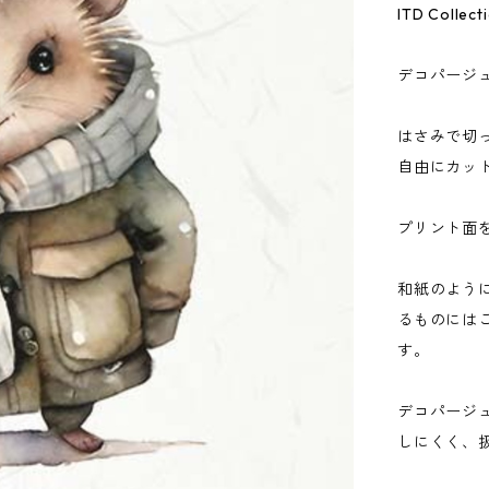
ITD Col
デコパージ
はさみで切
自由にカッ
プリント面
和紙のよう
るものには
す。
デコパージ
しにくく、