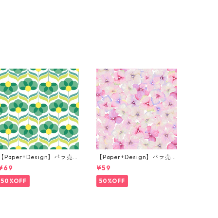
【Paper+Design】バラ売
【Paper+Design】バラ売
り2枚 ランチサイズ ペーパ
り2枚 カクテルサイズ ペー
¥69
¥59
ーナプキン Geo Flowers グ
パーナプキン Small blosso
リーン
ms ピンク
50%OFF
50%OFF