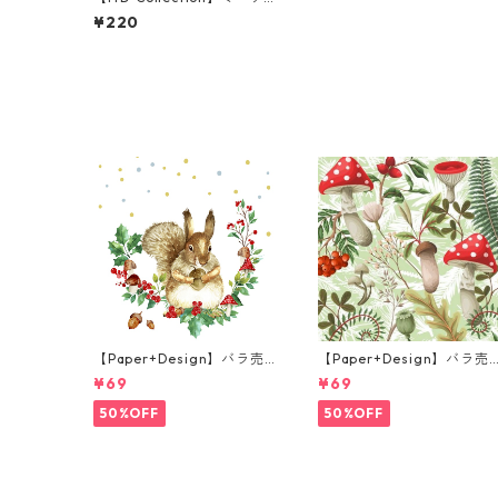
ズ ライスペーパー RSM105
¥220
4 デコパージュ
【Paper+Design】バラ売
【Paper+Design】バラ売
り2枚 ランチサイズ ペーパ
り2枚 ランチサイズ ペーパ
¥69
¥69
ーナプキン Forest Squirrel
ーナプキン Forest Fungi 
ホワイト
リーン
50%OFF
50%OFF