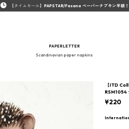
【タイムセール】
PAPSTAR/Fasana ペーパーナプキン半額
PAPERLETTER
Scandinavian paper napkins
【ITD C
RSM105
¥220
Internatio