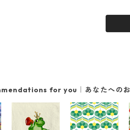
mmendations for you｜あなたへ