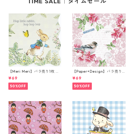
TIME SALE｜タイムセール
【Meri Meri】バラ売り1枚 カ
【Paper+Design】バラ売り2
クテルサイズ ペーパーナプキ
枚 ランチサイズ ペーパーナプ
¥69
¥69
ン Peter Rabbit In The Gard
キン Sweet bird ローズ
en クリーム ピーターラビット
50%OFF
50%OFF