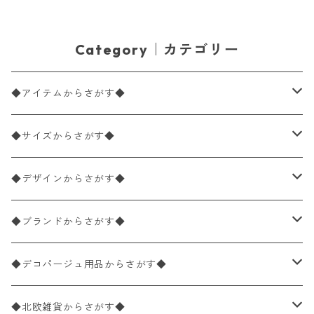
Category｜カテゴリー
◆アイテムからさがす◆
ペーパーナプキン2枚バラ売り
◆サイズからさがす◆
ペーパーナプキン1枚バラ売り
33×33cm（ランチサイズ）
◆デザインからさがす◆
バラ売り
ペーパーナプキン20枚入りパック
25×25cm（カクテルサイズ）
花柄
◆ブランドからさがす◆
パック売り
バラ売り
ペーパーナプキン10枚入りパック
40×40cm（ディナーサイズ）
植物・グリーン柄
ドイツ製 IHR/イア
◆デコパージュ用品からさがす◆
パック売り
バラ売り
ランチサイズ
ライスペーパー
21×21cm（ポケットサイズ）
動物・鳥・昆虫・蝶柄
ドイツ製 Ambiente/アンビエンテ
デコパージュ液
◆北欧雑貨からさがす◆