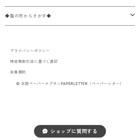
パック売り
カクテルサイズ
バラ売り
ランチサイズ
ペーパーリネンナプキン
33cm（ラウンド）
海・魚柄
ドイツ製 Paperproducts Design
デコパージュ下地
シリコンモールド
◆蚤の市からさがす◆
ラウンド
パック売り
カクテルサイズ
ランチサイズ
3Dデコパージュ
空・天気・星座柄
ドイツ製 FASANA/ファザナ
デコパージュ筆
エプロン
ペーパーナプキン
プライバシーポリシー
カクテルサイズ
ランチサイズ
ワックスペーパー
食べ物・フルーツ・野菜・ドリンク柄
ドイツ製 ti-flair/ティーフレア
デコパージュはさみ
トレイ
北欧雑貨
特定商取引法に基づく表記
カクテルサイズ
ランチサイズ
会員規約
デコパージュ用品
食器・カトラリー柄
ドイツ製 PAW/パウ
3Dデコパージュ
ポスター・カレンダー
デコパージュ用品
© 北欧ペーパーナプキンPAPERLETTER（ペーパーレター）
カクテルサイズ
ランチサイズ
シリコンモールド
洋服・靴柄
ドイツ製 Daisy/デイジー
コーティング液
バッグ
カクテルサイズ
ランチサイズ
北欧雑貨
羽根・文具・雑貨柄
ドイツ製 Maki/マキ
刺繍枠・フレーム・ディスプレイ用品
ラウンド
カクテルサイズ
ランチサイズ
乗り物柄
ドイツ製 Home Fashion
ショップに質問する