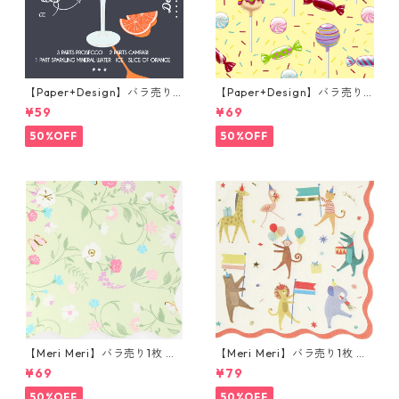
【Paper+Design】バラ売り2
【Paper+Design】バラ売り2
枚 カクテルサイズ ペーパーナ
枚 ランチサイズ ペーパーナプ
¥59
¥69
プキン Aperole ブラック
キン Party Candy クリーム
50%OFF
50%OFF
【Meri Meri】バラ売り1枚 カ
【Meri Meri】バラ売り1枚 ラ
クテルサイズ ペーパーナプキ
ンチサイズ ペーパーナプキン
¥69
¥79
ン LADUREE ライトグリーン
Animal Parade レッド
ラデュレ
50%OFF
50%OFF