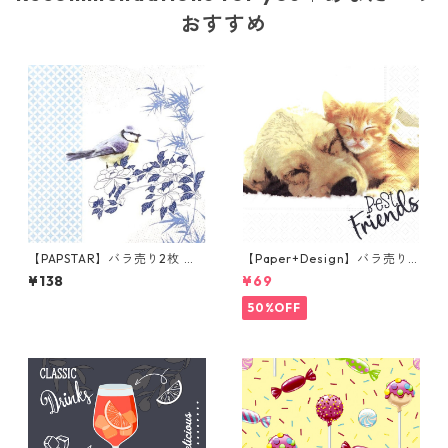
おすすめ
【PAPSTAR】バラ売り2枚 ラ
【Paper+Design】バラ売り2
ンチサイズ ペーパーナプキン
枚 ランチサイズ ペーパーナプ
¥138
¥69
Sweet Birdie ホワイトxブル
キン Dog & Cat ホワイト
ー
50%OFF