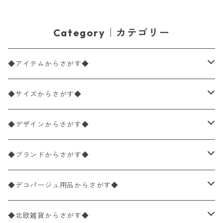
Category｜カテゴリー
◆アイテムからさがす◆
ペーパーナプキン2枚バラ売り
◆サイズからさがす◆
ペーパーナプキン1枚バラ売り
33×33cm（ランチサイズ）
◆デザインからさがす◆
バラ売り
ペーパーナプキン20枚入りパック
25×25cm（カクテルサイズ）
花柄
◆ブランドからさがす◆
パック売り
バラ売り
ペーパーナプキン10枚入りパック
40×40cm（ディナーサイズ）
植物・グリーン柄
ドイツ製 IHR/イア
◆デコパージュ用品からさがす◆
パック売り
バラ売り
ランチサイズ
ライスペーパー
21×21cm（ポケットサイズ）
動物・鳥・昆虫・蝶柄
ドイツ製 Ambiente/アンビエンテ
デコパージュ液
◆北欧雑貨からさがす◆