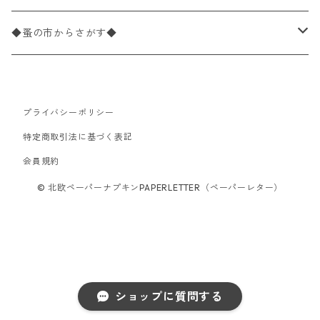
パック売り
カクテルサイズ
バラ売り
ランチサイズ
ペーパーリネンナプキン
33cm（ラウンド）
海・魚柄
ドイツ製 Paperproducts Design
デコパージュ下地
シリコンモールド
◆蚤の市からさがす◆
ラウンド
パック売り
カクテルサイズ
ランチサイズ
3Dデコパージュ
空・天気・星座柄
ドイツ製 FASANA/ファザナ
デコパージュ筆
エプロン
ペーパーナプキン
プライバシーポリシー
カクテルサイズ
ランチサイズ
ワックスペーパー
食べ物・フルーツ・野菜・ドリンク柄
ドイツ製 ti-flair/ティーフレア
デコパージュはさみ
トレイ
北欧雑貨
特定商取引法に基づく表記
カクテルサイズ
ランチサイズ
会員規約
デコパージュ用品
食器・カトラリー柄
ドイツ製 PAW/パウ
3Dデコパージュ
ポスター・カレンダー
デコパージュ用品
© 北欧ペーパーナプキンPAPERLETTER（ペーパーレター）
カクテルサイズ
ランチサイズ
シリコンモールド
洋服・靴柄
ドイツ製 Daisy/デイジー
コーティング液
バッグ
カクテルサイズ
ランチサイズ
北欧雑貨
羽根・文具・雑貨柄
ドイツ製 Maki/マキ
刺繍枠・フレーム・ディスプレイ用品
ラウンド
カクテルサイズ
ランチサイズ
乗り物柄
ドイツ製 Home Fashion
ショップに質問する