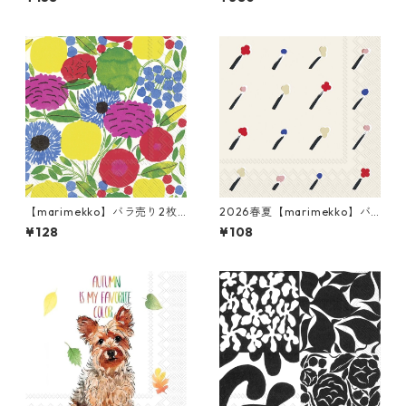
William Morris レッド ウィリ
ージュ
アム・モリス
【marimekko】バラ売り2枚
2026春夏【marimekko】バ
ランチサイズ ペーパーナプキ
ラ売り2枚 カクテルサイズ ペ
¥128
¥108
ン SITRUUNAPUU ピンク
ーパーナプキン Ilo クリーム