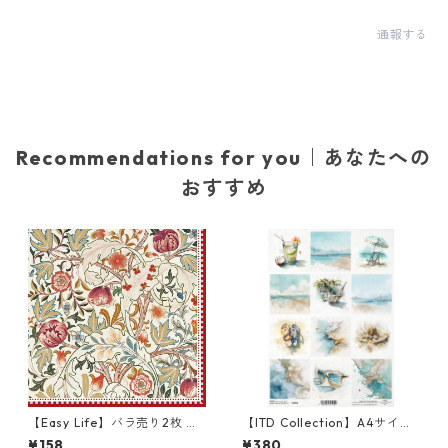
通報する
Recommendations for you｜あなたへの
おすすめ
【Easy Life】バラ売り2枚 ラ
【ITD Collection】A4サイズ
ンチサイズ ペーパーナプキン
ライスペーパー R2853 デコパ
¥158
¥380