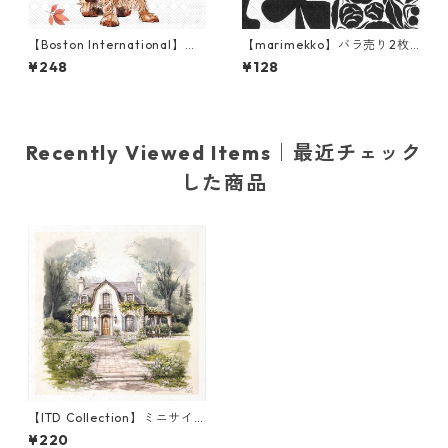
【Boston International】バ
【marimekko】バラ売り2枚
ラ売り2枚 カクテルサイズ ペ
ランチサイズ ペーパーナプキ
¥248
¥128
ーパーナプキン Autumn Favo
ン RUUDUT ブラック
rite Color ホワイト
Recently Viewed Items｜最近チェック
した商品
【ITD Collection】ミニサイ
ズ ライスペーパー RSM1684
¥220
デコパージュ