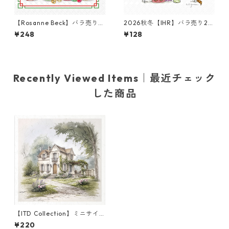
【Rosanne Beck】バラ売り2
2026秋冬【IHR】バラ売り2枚
枚 カクテルサイズ ペーパーナ
カクテルサイズ ペーパーナプ
¥248
¥128
プキン Christmas Bottles ホ
キン CATS IN THE TREE ホワ
ワイト
イト Anita Jeram
Recently Viewed Items｜最近チェック
した商品
【ITD Collection】ミニサイ
ズ ライスペーパー RSM1683
¥220
デコパージュ