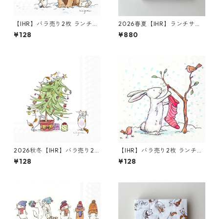
【IHR】バラ売り2枚 ランチサ
2026春夏【IHR】ランチサイ
イズ ペーパーナプキン SNOW
ズ ペーパーナプキン BABY SH
¥128
¥880
FRIENDS ホワイト Anita Jer
OWER ホワイト Anita Jeram
am
20枚入り
2026秋冬【IHR】バラ売り2枚
【IHR】バラ売り2枚 ランチサ
カクテルサイズ ペーパーナプ
イズ ペーパーナプキン SNOW
¥128
¥128
キン CATS IN THE TREE ホワ
RABBITS ホワイト Anita Jera
イト Anita Jeram
m