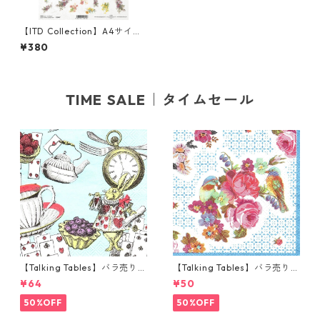
【ITD Collection】A4サイズ
ライスペーパー R1447 デコパ
¥380
ージュ
TIME SALE｜タイムセール
【Talking Tables】バラ売り1
【Talking Tables】バラ売り1
枚 カクテルサイズ ペーパーナ
枚 ポケットサイズ ペーパーナ
¥64
¥50
プキン Alice in Wonderland
プキン TRULY ブルー
ブルー
50%OFF
50%OFF