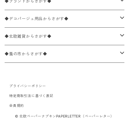
ペーパーナプキン20枚入りパック
25×25cm（カクテルサイズ）
花柄
◆ブランドからさがす◆
パック売り
バラ売り
ペーパーナプキン10枚入りパック
40×40cm（ディナーサイズ）
植物・グリーン柄
ドイツ製 IHR/イア
◆デコパージュ用品からさがす◆
パック売り
バラ売り
ランチサイズ
ライスペーパー
21×21cm（ポケットサイズ）
動物・鳥・昆虫・蝶柄
ドイツ製 Ambiente/アンビエンテ
デコパージュ液
◆北欧雑貨からさがす◆
パック売り
カクテルサイズ
バラ売り
ランチサイズ
ペーパーリネンナプキン
33cm（ラウンド）
海・魚柄
ドイツ製 Paperproducts Design
デコパージュ下地
シリコンモールド
◆蚤の市からさがす◆
ラウンド
パック売り
カクテルサイズ
ランチサイズ
3Dデコパージュ
空・天気・星座柄
ドイツ製 FASANA/ファザナ
デコパージュ筆
エプロン
ペーパーナプキン
プライバシーポリシー
カクテルサイズ
ランチサイズ
ワックスペーパー
食べ物・フルーツ・野菜・ドリンク柄
ドイツ製 ti-flair/ティーフレア
デコパージュはさみ
トレイ
北欧雑貨
特定商取引法に基づく表記
カクテルサイズ
ランチサイズ
会員規約
デコパージュ用品
食器・カトラリー柄
ドイツ製 PAW/パウ
3Dデコパージュ
ポスター・カレンダー
デコパージュ用品
© 北欧ペーパーナプキンPAPERLETTER（ペーパーレター）
カクテルサイズ
ランチサイズ
シリコンモールド
洋服・靴柄
ドイツ製 Daisy/デイジー
コーティング液
バッグ