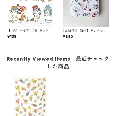
【IHR】バラ売り2枚 ランチサ
2026秋冬【IHR】ランチサイ
イズ ペーパーナプキン CATS
ズ ペーパーナプキン PLAYING
¥138
¥880
WITH HATS ホワイト Anita J
CATS ホワイト Anita Jeram
eram
20枚入り
Recently Viewed Items｜最近チェック
した商品