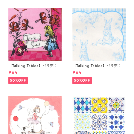
【Talking Tables】バラ売り1
【Talking Tables】バラ売り1
枚 ランチサイズ ペーパーナプ
枚 ランチサイズ ペーパーナプ
¥64
¥64
キン Alice in Wonderland ピ
キン Playful Pierre ホワイトx
ンク
ブルー
50%OFF
50%OFF